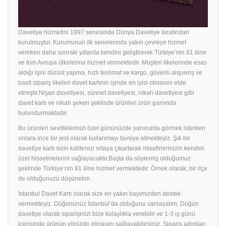
Davetiye hizmetini 1997 senesinde Dünya Davetiye tarafından
kurulmuştur. Kurumunun ilk senelerında yakın çevreye hizmet
verirken daha sonraki yıllarda kendini geliştirerek Türkiye’nin 81 iline
ve tüm Avrupa ülkelerine hizmet vermektedir. Müşteri ilkelerinde esas
aldığı işini dürüst yapma, hızlı teslimat ve kargo, güvenli alışveriş ve
basit sipariş ilkeleri davet kartının işinde en iyisi olmasını elde
etmiştır.Nişan davetiyesi, sünnet davetiyesi, nikah davetiyesi gibi
davet kartı ve nikah şekeri şeklinde ürünleri ürün gamında
bulundurmaktadır.
Bu ürünleri sevdiklerinizi özel gününüzde yanınızda görmek isterken
onlara ince bir jest olarak kullanmayı tavsiye etmekteyiz. Şık bir
davetiye
kartı sizin kalitenizi ortaya çıkartarak misafirlerinizin kendini
özel hissetmelerini sağlayacaktır.Başta da söylemiş olduğumuz
şeklinde Türkiye’nin 81 iline hizmet vermektedir. Örnek olarak; bir ilçe
de olduğunuzu düşünelim.
İstanbul Davet Kartı olarak size en yakın bayimizden destek
vermekteyiz. Düğününüz İstanbul’da olduğunu varsayalım. Düğün
davetiye olarak siparişinizi bize kolaylıkla verebilir ve 1-3 iş günü
içerisinde ürünün elinizde olmasını sağlayabilirsiniz. Sipariş adımları