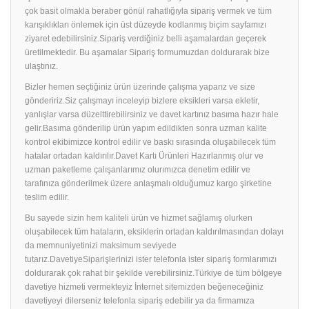
çok basit olmakla beraber gönül rahatlığıyla sipariş vermek ve tüm
karışıklıkları önlemek için üst düzeyde kodlanmış biçim sayfamızı
ziyaret edebilirsiniz.Sipariş verdiğiniz belli aşamalardan geçerek
üretilmektedir. Bu aşamalar Sipariş formumuzdan doldurarak bize
ulaştınız.
Bizler hemen seçtiğiniz ürün üzerinde çalışma yaparız ve size
göndeririz.Siz çalışmayı inceleyip bizlere eksikleri varsa ekletir,
yanlışlar varsa düzelttirebilirsiniz ve davet kartınız basıma hazır hale
gelir.Basıma gönderilip ürün yapım edildikten sonra uzman kalite
kontrol ekibimizce kontrol edilir ve baskı sırasında oluşabilecek tüm
hatalar ortadan kaldırılır.Davet Kartı Ürünleri Hazırlanmış olur ve
uzman paketleme çalışanlarımız olurımızca denetim edilir ve
tarafınıza gönderilmek üzere anlaşmalı olduğumuz kargo şirketine
teslim edilir.
Bu sayede sizin hem kaliteli ürün ve hizmet sağlamış olurken
oluşabilecek tüm hataların, eksiklerin ortadan kaldırılmasından dolayı
da memnuniyetinizi maksimum seviyede
tutarız.DavetiyeSiparişlerinizi ister telefonla ister sipariş formlarımızı
doldurarak çok rahat bir şekilde verebilirsiniz.Türkiye de tüm bölgeye
davetiye hizmeti vermekteyiz İnternet sitemizden beğeneceğiniz
davetiyeyi dilerseniz telefonla sipariş edebilir ya da firmamıza