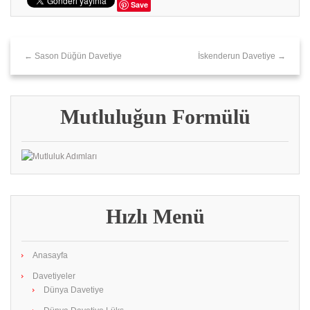
Save
← Sason Düğün Davetiye
İskenderun Davetiye →
Mutluluğun Formülü
Hızlı Menü
Anasayfa
Davetiyeler
Dünya Davetiye