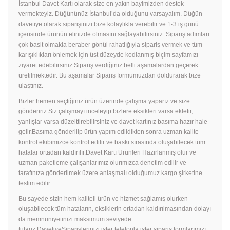
İstanbul Davet Kartı olarak size en yakın bayimizden destek
vermekteyiz. Düğününüz İstanbul’da olduğunu varsayalım. Düğün
davetiye olarak siparişinizi bize kolaylıkla verebilir ve 1-3 iş günü
içerisinde ürünün elinizde olmasını sağlayabilirsiniz. Sipariş adımları
çok basit olmakla beraber gönül rahatlığıyla sipariş vermek ve tüm
karışıklıkları önlemek için üst düzeyde kodlanmış biçim sayfamızı
ziyaret edebilirsiniz.Sipariş verdiğiniz belli aşamalardan geçerek
üretilmektedir. Bu aşamalar Sipariş formumuzdan doldurarak bize
ulaştınız.
Bizler hemen seçtiğiniz ürün üzerinde çalışma yaparız ve size
göndeririz.Siz çalışmayı inceleyip bizlere eksikleri varsa ekletir,
yanlışlar varsa düzelttirebilirsiniz ve davet kartınız basıma hazır hale
gelir.Basıma gönderilip ürün yapım edildikten sonra uzman kalite
kontrol ekibimizce kontrol edilir ve baskı sırasında oluşabilecek tüm
hatalar ortadan kaldırılır.Davet Kartı Ürünleri Hazırlanmış olur ve
uzman paketleme çalışanlarımız olurımızca denetim edilir ve
tarafınıza gönderilmek üzere anlaşmalı olduğumuz kargo şirketine
teslim edilir.
Bu sayede sizin hem kaliteli ürün ve hizmet sağlamış olurken
oluşabilecek tüm hataların, eksiklerin ortadan kaldırılmasından dolayı
da memnuniyetinizi maksimum seviyede
tutarız.DavetiyeSiparişlerinizi ister telefonla ister sipariş formlarımızı