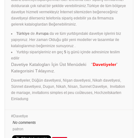
doldurarak çok rahat bir şekilde verebilirsiniz.Türkiye de tüm bölgeye
davetiye hizmeti vermekteyiz İnternet sitemizden beğeneceğiniz
davetiyeyi dilerseniz telefonla sipariş edebilir ya da firmamıza
gelerek kataloglardan Beğenebilirsiniz.
Türkiye
de
Avrupa
da ve tüm yurtdışındaki davetiye işlerini biz
yapıyoruz. Her zaman Olduğu gibi yeni modeller ve tasarımlar ile
kataloglarımızı beğeninize sunuyoruz .
Yurtdışı siparişleriniz en geç
5
iş günü içinde adresinize teslim
edilir
Davetiye Katalogları İçin Üst Menüdeki “
Davetiyeler
”
Kategorisini Tıklayınız.
Davetiyeler, Düğün davetiyesi, Nişan davetiyesi, Nikah davetiyesi,
Sünnet davetiyesi, Dugun, Nikah, Nisan, Sunnet Davetiye, Invitation
de mariage, invitations simples et peu coûteuses, Hochzeitskarten
Einladung
Davetiye
No comments
patron