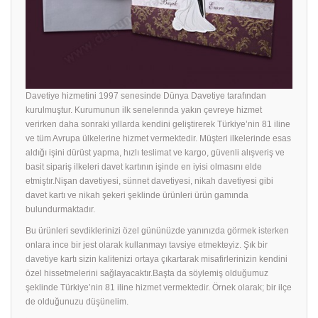
Davetiye hizmetini 1997 senesinde Dünya Davetiye tarafından
kurulmuştur. Kurumunun ilk senelerında yakın çevreye hizmet
verirken daha sonraki yıllarda kendini geliştirerek Türkiye’nin 81 iline
ve tüm Avrupa ülkelerine hizmet vermektedir. Müşteri ilkelerinde esas
aldığı işini dürüst yapma, hızlı teslimat ve kargo, güvenli alışveriş ve
basit sipariş ilkeleri davet kartının işinde en iyisi olmasını elde
etmiştır.Nişan davetiyesi, sünnet davetiyesi, nikah davetiyesi gibi
davet kartı ve nikah şekeri şeklinde ürünleri ürün gamında
bulundurmaktadır.
Bu ürünleri sevdiklerinizi özel gününüzde yanınızda görmek isterken
onlara ince bir jest olarak kullanmayı tavsiye etmekteyiz. Şık bir
davetiye
kartı sizin kalitenizi ortaya çıkartarak misafirlerinizin kendini
özel hissetmelerini sağlayacaktır.Başta da söylemiş olduğumuz
şeklinde Türkiye’nin 81 iline hizmet vermektedir. Örnek olarak; bir ilçe
de olduğunuzu düşünelim.