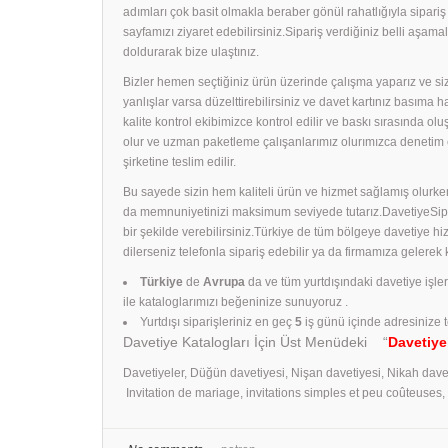
adımları çok basit olmakla beraber gönül rahatlığıyla sipari
sayfamızı ziyaret edebilirsiniz.Sipariş verdiğiniz belli aş
doldurarak bize ulaştınız.
Bizler hemen seçtiğiniz ürün üzerinde çalışma yaparız ve size
yanlışlar varsa düzelttirebilirsiniz ve davet kartınız basıma
kalite kontrol ekibimizce kontrol edilir ve baskı sırasında ol
olur ve uzman paketleme çalışanlarımız olurımızca denetim 
şirketine teslim edilir.
Bu sayede sizin hem kaliteli ürün ve hizmet sağlamış olurken
da memnuniyetinizi maksimum seviyede tutarız.DavetiyeSiparişl
bir şekilde verebilirsiniz.Türkiye de tüm bölgeye davetiye h
dilerseniz telefonla sipariş edebilir ya da firmamıza gelerek
Türkiye
de
Avrupa
da ve tüm yurtdışındaki davetiye işle
ile kataloglarımızı beğeninize sunuyoruz .
Yurtdışı siparişleriniz en geç
5
iş günü içinde adresinize t
Davetiye Katalogları İçin Üst Menüdeki “
Davetiye
Davetiyeler, Düğün davetiyesi, Nişan davetiyesi, Nikah dave
Invitation de mariage, invitations simples et peu coûteuses