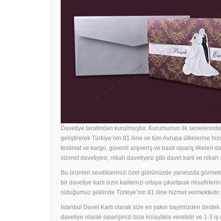
Davetiye tarafından kurulmuştur. Kurumunun ilk senelerında 
geliştirerek Türkiye’nin 81 iline ve tüm Avrupa ülkelerine hiz
teslimat ve kargo, güvenli alışveriş ve basit sipariş ilkeleri d
sünnet davetiyesi, nikah davetiyesi gibi davet kartı ve nika
Bu ürünleri sevdiklerinizi özel gününüzde yanınızda görmek i
bir
davetiye
kartı sizin kalitenizi ortaya çıkartarak misafirle
olduğumuz şeklinde Türkiye’nin 81 iline hizmet vermektedir.
İstanbul Davet Kartı olarak size en yakın bayimizden dest
davetiye olarak siparişinizi bize kolaylıkla verebilir ve 1-3 i