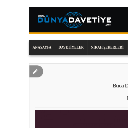
ANASAYFA
DAVETIYELER
NIKAH ŞEKERLERI
Buca D