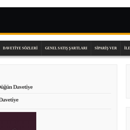
DAVETIYE SÖZLERI
GENEL SATIŞ ŞARTLARI
SIPARIŞ VER
İL
üğün Davetiye
Davetiye