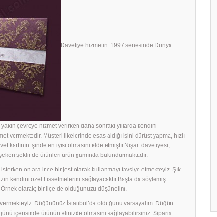
Davetiye hizmetini 1997 senesinde Dünya
yakın çevreye hizmet verirken daha sonraki yıllarda kendini
met vermektedir. Müşteri ilkelerinde esas aldığı işini dürüst yapma, hızlı
avet kartının işinde en iyisi olmasını elde etmiştır.Nişan davetiyesi,
h şekeri şeklinde ürünleri ürün gamında bulundurmaktadır.
sterken onlara ince bir jest olarak kullanmayı tavsiye etmekteyiz. Şık
rinizin kendini özel hissetmelerini sağlayacaktır.Başta da söylemiş
 Örnek olarak; bir ilçe de olduğunuzu düşünelim.
ek vermekteyiz. Düğününüz İstanbul’da olduğunu varsayalım. Düğün
ş günü içerisinde ürünün elinizde olmasını sağlayabilirsiniz. Sipariş