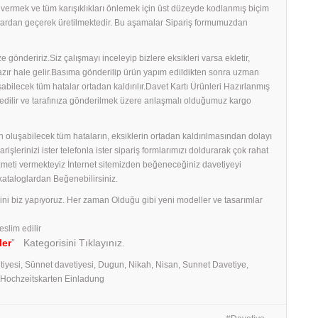
ş vermek ve tüm karışıklıkları önlemek için üst düzeyde kodlanmış biçim
amalardan geçerek üretilmektedir. Bu aşamalar Sipariş formumuzdan
 göndeririz.Siz çalışmayı inceleyip bizlere eksikleri varsa ekletir,
 hazır hale gelir.Basıma gönderilip ürün yapım edildikten sonra uzman
uşabilecek tüm hatalar ortadan kaldırılır.Davet Kartı Ürünleri Hazırlanmış
edilir ve tarafınıza gönderilmek üzere anlaşmalı olduğumuz kargo
 oluşabilecek tüm hataların, eksiklerin ortadan kaldırılmasından dolayı
erinizi ister telefonla ister sipariş formlarımızı doldurarak çok rahat
izmeti vermekteyiz İnternet sitemizden beğeneceğiniz davetiyeyi
 kataloglardan Beğenebilirsiniz.
rini biz yapıyoruz. Her zaman Olduğu gibi yeni modeller ve tasarımlar
eslim edilir
ler
” Kategorisini Tıklayınız.
tiyesi, Sünnet davetiyesi, Dugun, Nikah, Nisan, Sunnet Davetiye,
, Hochzeitskarten Einladung