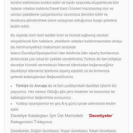
kontrol ekibimizce kontrol edilir ve baskı sırasında oluşabilecek tüm
hatalar ortadan kaldırılır.Davet Kartı Ürünleri Hazırlanmış olur ve
uzman paketleme çalışanlarımız olurımızca denetim edilir ve
tarafınıza gönderilmek üzere anlaşmalı olduğumuz kargo şirketine
teslim edilir.
Bu sayede sizin hem kaliteli ürün ve hizmet sağlamış olurken
oluşabilecek tüm hataların, eksiklerin ortadan kaldırılmasından dolayı
da memnuniyetinizi maksimum seviyede
tutarız.DavetiyeSiparişlerinizi ister telefonla ister sipariş formlarımızı
doldurarak çok rahat bir şekilde verebilirsiniz.Türkiye de tüm bölgeye
davetiye hizmeti vermekteyiz İnternet sitemizden beğeneceğiniz
davetiyeyi dilerseniz telefonla sipariş edebilir ya da firmamıza
gelerek kataloglardan Beğenebilirsiniz.
Türkiye
de
Avrupa
da ve tüm yurtdışındaki davetiye işlerini biz
yapıyoruz. Her zaman Olduğu gibi yeni modeller ve tasarımlar ile
kataloglarımızı beğeninize sunuyoruz .
Yurtdışı siparişleriniz en geç
5
iş günü içinde adresinize teslim
edilir
Davetiye Katalogları İçin Üst Menüdeki “
Davetiyeler
”
Kategorisini Tıklayınız.
Davetiyeler, Düğün davetiyesi, Nişan davetiyesi, Nikah davetiyesi,