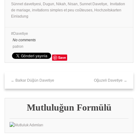
Sünnet davetiyesi, Dugun, Nikah, Nisan, Sunnet Davetiye, Invitation
de mariage, invitations simples et peu coûteuses, Hochzeitskarten
Einladung
Davetiye
No comments
patron
Save
← Balkar Düğün Davetiye
Oğuzeli Davetiye →
Mutluluğun Formülü