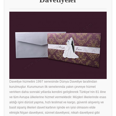
Davetiye hizmetini 1997 senesinde Dünya Davetiye tarafından
kurulmuştur. Kurumunun ilk senelerında yakın çevreye hizmet
verirken daha sonraki yıllarda kendini geliştirerek Türkiye’nin 81 iline
ve tüm Avrupa ülkelerine hizmet vermektedir. Müşteri ilkelerinde esas
aldığı işini dürüst yapma, hızlı teslimat ve kargo, güvenli alışveriş ve
basit sipariş ilkeleri davet kartının işinde en iyisi olmasını elde
etmiştır.Nişan davetiyesi, sünnet davetiyesi, nikah davetiyesi gibi