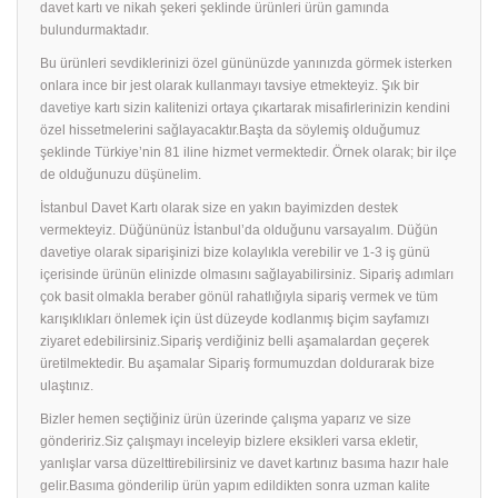
davet kartı ve nikah şekeri şeklinde ürünleri ürün gamında
bulundurmaktadır.
Bu ürünleri sevdiklerinizi özel gününüzde yanınızda görmek isterken
onlara ince bir jest olarak kullanmayı tavsiye etmekteyiz. Şık bir
davetiye
kartı sizin kalitenizi ortaya çıkartarak misafirlerinizin kendini
özel hissetmelerini sağlayacaktır.Başta da söylemiş olduğumuz
şeklinde Türkiye’nin 81 iline hizmet vermektedir. Örnek olarak; bir ilçe
de olduğunuzu düşünelim.
İstanbul Davet Kartı olarak size en yakın bayimizden destek
vermekteyiz. Düğününüz İstanbul’da olduğunu varsayalım. Düğün
davetiye olarak siparişinizi bize kolaylıkla verebilir ve 1-3 iş günü
içerisinde ürünün elinizde olmasını sağlayabilirsiniz. Sipariş adımları
çok basit olmakla beraber gönül rahatlığıyla sipariş vermek ve tüm
karışıklıkları önlemek için üst düzeyde kodlanmış biçim sayfamızı
ziyaret edebilirsiniz.Sipariş verdiğiniz belli aşamalardan geçerek
üretilmektedir. Bu aşamalar Sipariş formumuzdan doldurarak bize
ulaştınız.
Bizler hemen seçtiğiniz ürün üzerinde çalışma yaparız ve size
göndeririz.Siz çalışmayı inceleyip bizlere eksikleri varsa ekletir,
yanlışlar varsa düzelttirebilirsiniz ve davet kartınız basıma hazır hale
gelir.Basıma gönderilip ürün yapım edildikten sonra uzman kalite