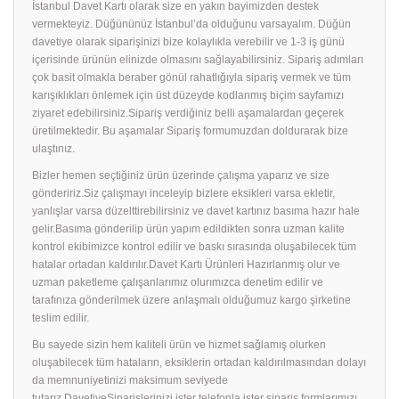
İstanbul Davet Kartı olarak size en yakın bayimizden destek
vermekteyiz. Düğününüz İstanbul’da olduğunu varsayalım. Düğün
davetiye olarak siparişinizi bize kolaylıkla verebilir ve 1-3 iş günü
içerisinde ürünün elinizde olmasını sağlayabilirsiniz. Sipariş adımları
çok basit olmakla beraber gönül rahatlığıyla sipariş vermek ve tüm
karışıklıkları önlemek için üst düzeyde kodlanmış biçim sayfamızı
ziyaret edebilirsiniz.Sipariş verdiğiniz belli aşamalardan geçerek
üretilmektedir. Bu aşamalar Sipariş formumuzdan doldurarak bize
ulaştınız.
Bizler hemen seçtiğiniz ürün üzerinde çalışma yaparız ve size
göndeririz.Siz çalışmayı inceleyip bizlere eksikleri varsa ekletir,
yanlışlar varsa düzelttirebilirsiniz ve davet kartınız basıma hazır hale
gelir.Basıma gönderilip ürün yapım edildikten sonra uzman kalite
kontrol ekibimizce kontrol edilir ve baskı sırasında oluşabilecek tüm
hatalar ortadan kaldırılır.Davet Kartı Ürünleri Hazırlanmış olur ve
uzman paketleme çalışanlarımız olurımızca denetim edilir ve
tarafınıza gönderilmek üzere anlaşmalı olduğumuz kargo şirketine
teslim edilir.
Bu sayede sizin hem kaliteli ürün ve hizmet sağlamış olurken
oluşabilecek tüm hataların, eksiklerin ortadan kaldırılmasından dolayı
da memnuniyetinizi maksimum seviyede
tutarız.DavetiyeSiparişlerinizi ister telefonla ister sipariş formlarımızı