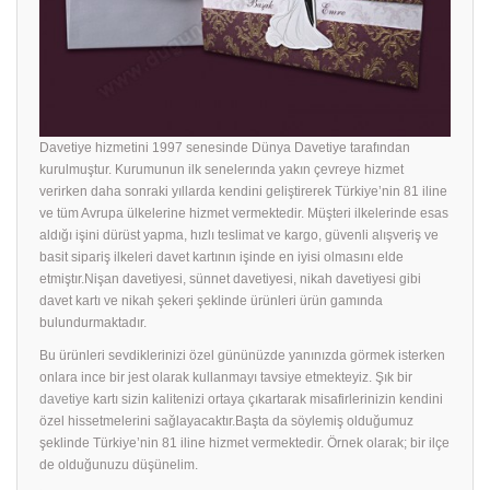
Davetiye hizmetini 1997 senesinde Dünya Davetiye tarafından
kurulmuştur. Kurumunun ilk senelerında yakın çevreye hizmet
verirken daha sonraki yıllarda kendini geliştirerek Türkiye’nin 81 iline
ve tüm Avrupa ülkelerine hizmet vermektedir. Müşteri ilkelerinde esas
aldığı işini dürüst yapma, hızlı teslimat ve kargo, güvenli alışveriş ve
basit sipariş ilkeleri davet kartının işinde en iyisi olmasını elde
etmiştır.Nişan davetiyesi, sünnet davetiyesi, nikah davetiyesi gibi
davet kartı ve nikah şekeri şeklinde ürünleri ürün gamında
bulundurmaktadır.
Bu ürünleri sevdiklerinizi özel gününüzde yanınızda görmek isterken
onlara ince bir jest olarak kullanmayı tavsiye etmekteyiz. Şık bir
davetiye
kartı sizin kalitenizi ortaya çıkartarak misafirlerinizin kendini
özel hissetmelerini sağlayacaktır.Başta da söylemiş olduğumuz
şeklinde Türkiye’nin 81 iline hizmet vermektedir. Örnek olarak; bir ilçe
de olduğunuzu düşünelim.