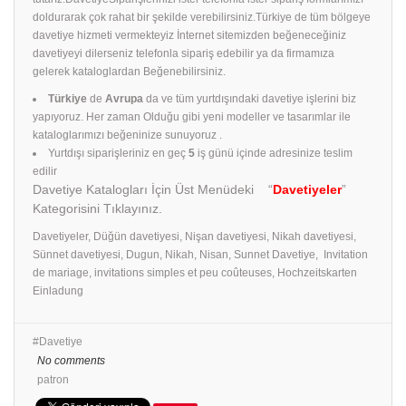
doldurarak çok rahat bir şekilde verebilirsiniz.Türkiye de tüm bölgeye
davetiye hizmeti vermekteyiz İnternet sitemizden beğeneceğiniz
davetiyeyi dilerseniz telefonla sipariş edebilir ya da firmamıza
gelerek kataloglardan Beğenebilirsiniz.
Türkiye
de
Avrupa
da ve tüm yurtdışındaki davetiye işlerini biz
yapıyoruz. Her zaman Olduğu gibi yeni modeller ve tasarımlar ile
kataloglarımızı beğeninize sunuyoruz .
Yurtdışı siparişleriniz en geç
5
iş günü içinde adresinize teslim
edilir
Davetiye Katalogları İçin Üst Menüdeki “
Davetiyeler
”
Kategorisini Tıklayınız.
Davetiyeler, Düğün davetiyesi, Nişan davetiyesi, Nikah davetiyesi,
Sünnet davetiyesi, Dugun, Nikah, Nisan, Sunnet Davetiye, Invitation
de mariage, invitations simples et peu coûteuses, Hochzeitskarten
Einladung
Davetiye
No comments
patron