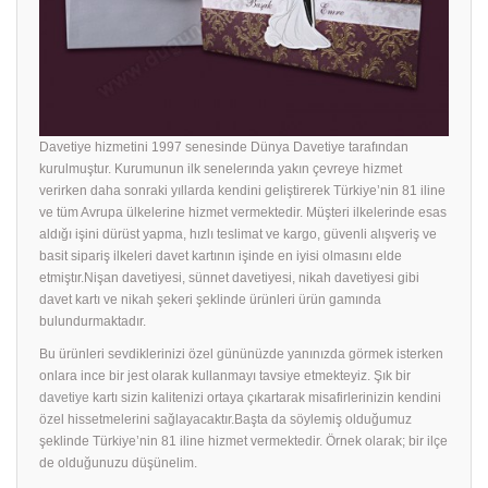
Davetiye hizmetini 1997 senesinde Dünya Davetiye tarafından
kurulmuştur. Kurumunun ilk senelerında yakın çevreye hizmet
verirken daha sonraki yıllarda kendini geliştirerek Türkiye’nin 81 iline
ve tüm Avrupa ülkelerine hizmet vermektedir. Müşteri ilkelerinde esas
aldığı işini dürüst yapma, hızlı teslimat ve kargo, güvenli alışveriş ve
basit sipariş ilkeleri davet kartının işinde en iyisi olmasını elde
etmiştır.Nişan davetiyesi, sünnet davetiyesi, nikah davetiyesi gibi
davet kartı ve nikah şekeri şeklinde ürünleri ürün gamında
bulundurmaktadır.
Bu ürünleri sevdiklerinizi özel gününüzde yanınızda görmek isterken
onlara ince bir jest olarak kullanmayı tavsiye etmekteyiz. Şık bir
davetiye
kartı sizin kalitenizi ortaya çıkartarak misafirlerinizin kendini
özel hissetmelerini sağlayacaktır.Başta da söylemiş olduğumuz
şeklinde Türkiye’nin 81 iline hizmet vermektedir. Örnek olarak; bir ilçe
de olduğunuzu düşünelim.