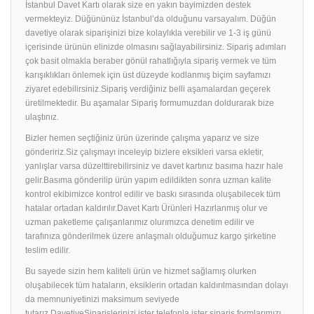
İstanbul Davet Kartı olarak size en yakın bayimizden destek
vermekteyiz. Düğününüz İstanbul’da olduğunu varsayalım. Düğün
davetiye olarak siparişinizi bize kolaylıkla verebilir ve 1-3 iş günü
içerisinde ürünün elinizde olmasını sağlayabilirsiniz. Sipariş adımları
çok basit olmakla beraber gönül rahatlığıyla sipariş vermek ve tüm
karışıklıkları önlemek için üst düzeyde kodlanmış biçim sayfamızı
ziyaret edebilirsiniz.Sipariş verdiğiniz belli aşamalardan geçerek
üretilmektedir. Bu aşamalar Sipariş formumuzdan doldurarak bize
ulaştınız.
Bizler hemen seçtiğiniz ürün üzerinde çalışma yaparız ve size
göndeririz.Siz çalışmayı inceleyip bizlere eksikleri varsa ekletir,
yanlışlar varsa düzelttirebilirsiniz ve davet kartınız basıma hazır hale
gelir.Basıma gönderilip ürün yapım edildikten sonra uzman kalite
kontrol ekibimizce kontrol edilir ve baskı sırasında oluşabilecek tüm
hatalar ortadan kaldırılır.Davet Kartı Ürünleri Hazırlanmış olur ve
uzman paketleme çalışanlarımız olurımızca denetim edilir ve
tarafınıza gönderilmek üzere anlaşmalı olduğumuz kargo şirketine
teslim edilir.
Bu sayede sizin hem kaliteli ürün ve hizmet sağlamış olurken
oluşabilecek tüm hataların, eksiklerin ortadan kaldırılmasından dolayı
da memnuniyetinizi maksimum seviyede
tutarız.DavetiyeSiparişlerinizi ister telefonla ister sipariş formlarımızı