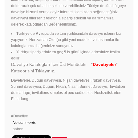
doldurarak çok rahat bir şekilde verebilirsiniz.Türkiye de tüm bölgeye
davetiye hizmeti vermekteyiz İnternet sitemizden beğeneceğiniz
davetiyeyi dilerseniz telefonla sipariş edebilir ya da firmamıza
gelerek kataloglardan Beğenebilirsiniz.
Türkiye
de
Avrupa
da ve tüm yurtdışındaki davetiye işlerini biz
yapıyoruz. Her zaman Olduğu gibi yeni modeller ve tasarımlar ile
kataloglarımızı beğeninize sunuyoruz .
Yurtdışı siparişleriniz en geç
5
iş günü içinde adresinize teslim
edilir
Davetiye Katalogları İçin Üst Menüdeki “
Davetiyeler
”
Kategorisini Tıklayınız.
Davetiyeler, Düğün davetiyesi, Nişan davetiyesi, Nikah davetiyesi,
Sünnet davetiyesi, Dugun, Nikah, Nisan, Sunnet Davetiye, Invitation
de mariage, invitations simples et peu coûteuses, Hochzeitskarten
Einladung
Davetiye
No comments
patron