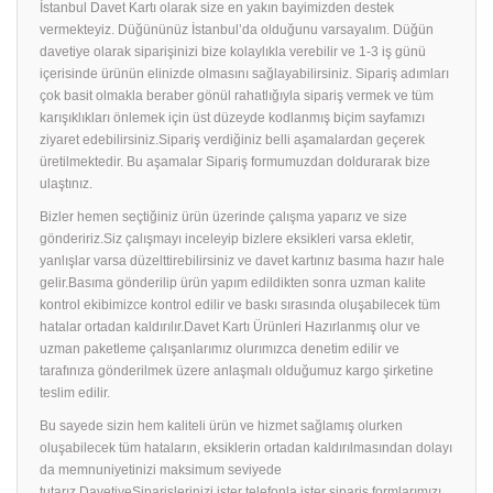
İstanbul Davet Kartı olarak size en yakın bayimizden destek
vermekteyiz. Düğününüz İstanbul’da olduğunu varsayalım. Düğün
davetiye olarak siparişinizi bize kolaylıkla verebilir ve 1-3 iş günü
içerisinde ürünün elinizde olmasını sağlayabilirsiniz. Sipariş adımları
çok basit olmakla beraber gönül rahatlığıyla sipariş vermek ve tüm
karışıklıkları önlemek için üst düzeyde kodlanmış biçim sayfamızı
ziyaret edebilirsiniz.Sipariş verdiğiniz belli aşamalardan geçerek
üretilmektedir. Bu aşamalar Sipariş formumuzdan doldurarak bize
ulaştınız.
Bizler hemen seçtiğiniz ürün üzerinde çalışma yaparız ve size
göndeririz.Siz çalışmayı inceleyip bizlere eksikleri varsa ekletir,
yanlışlar varsa düzelttirebilirsiniz ve davet kartınız basıma hazır hale
gelir.Basıma gönderilip ürün yapım edildikten sonra uzman kalite
kontrol ekibimizce kontrol edilir ve baskı sırasında oluşabilecek tüm
hatalar ortadan kaldırılır.Davet Kartı Ürünleri Hazırlanmış olur ve
uzman paketleme çalışanlarımız olurımızca denetim edilir ve
tarafınıza gönderilmek üzere anlaşmalı olduğumuz kargo şirketine
teslim edilir.
Bu sayede sizin hem kaliteli ürün ve hizmet sağlamış olurken
oluşabilecek tüm hataların, eksiklerin ortadan kaldırılmasından dolayı
da memnuniyetinizi maksimum seviyede
tutarız.DavetiyeSiparişlerinizi ister telefonla ister sipariş formlarımızı