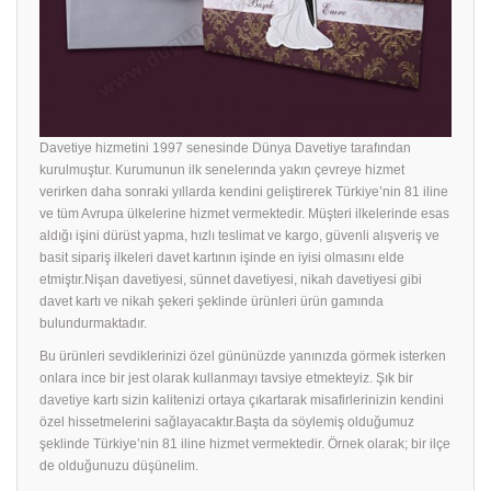
Davetiye hizmetini 1997 senesinde Dünya Davetiye tarafından
kurulmuştur. Kurumunun ilk senelerında yakın çevreye hizmet
verirken daha sonraki yıllarda kendini geliştirerek Türkiye’nin 81 iline
ve tüm Avrupa ülkelerine hizmet vermektedir. Müşteri ilkelerinde esas
aldığı işini dürüst yapma, hızlı teslimat ve kargo, güvenli alışveriş ve
basit sipariş ilkeleri davet kartının işinde en iyisi olmasını elde
etmiştır.Nişan davetiyesi, sünnet davetiyesi, nikah davetiyesi gibi
davet kartı ve nikah şekeri şeklinde ürünleri ürün gamında
bulundurmaktadır.
Bu ürünleri sevdiklerinizi özel gününüzde yanınızda görmek isterken
onlara ince bir jest olarak kullanmayı tavsiye etmekteyiz. Şık bir
davetiye
kartı sizin kalitenizi ortaya çıkartarak misafirlerinizin kendini
özel hissetmelerini sağlayacaktır.Başta da söylemiş olduğumuz
şeklinde Türkiye’nin 81 iline hizmet vermektedir. Örnek olarak; bir ilçe
de olduğunuzu düşünelim.