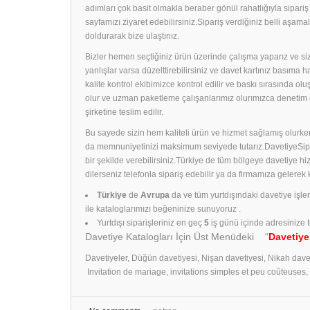
adımları çok basit olmakla beraber gönül rahatlığıyla sipari
sayfamızı ziyaret edebilirsiniz.Sipariş verdiğiniz belli aş
doldurarak bize ulaştınız.
Bizler hemen seçtiğiniz ürün üzerinde çalışma yaparız ve size
yanlışlar varsa düzelttirebilirsiniz ve davet kartınız basıma
kalite kontrol ekibimizce kontrol edilir ve baskı sırasında ol
olur ve uzman paketleme çalışanlarımız olurımızca denetim 
şirketine teslim edilir.
Bu sayede sizin hem kaliteli ürün ve hizmet sağlamış olurken
da memnuniyetinizi maksimum seviyede tutarız.DavetiyeSiparişl
bir şekilde verebilirsiniz.Türkiye de tüm bölgeye davetiye h
dilerseniz telefonla sipariş edebilir ya da firmamıza gelerek
Türkiye
de
Avrupa
da ve tüm yurtdışındaki davetiye işle
ile kataloglarımızı beğeninize sunuyoruz .
Yurtdışı siparişleriniz en geç
5
iş günü içinde adresinize t
Davetiye Katalogları İçin Üst Menüdeki “
Davetiye
Davetiyeler, Düğün davetiyesi, Nişan davetiyesi, Nikah dave
Invitation de mariage, invitations simples et peu coûteuses