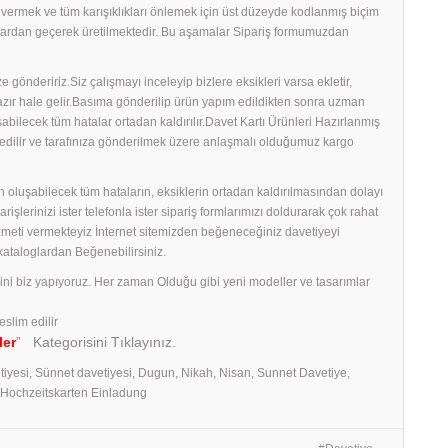
ş vermek ve tüm karışıklıkları önlemek için üst düzeyde kodlanmış biçim
amalardan geçerek üretilmektedir. Bu aşamalar Sipariş formumuzdan
 göndeririz.Siz çalışmayı inceleyip bizlere eksikleri varsa ekletir,
 hazır hale gelir.Basıma gönderilip ürün yapım edildikten sonra uzman
uşabilecek tüm hatalar ortadan kaldırılır.Davet Kartı Ürünleri Hazırlanmış
edilir ve tarafınıza gönderilmek üzere anlaşmalı olduğumuz kargo
 oluşabilecek tüm hataların, eksiklerin ortadan kaldırılmasından dolayı
erinizi ister telefonla ister sipariş formlarımızı doldurarak çok rahat
izmeti vermekteyiz İnternet sitemizden beğeneceğiniz davetiyeyi
 kataloglardan Beğenebilirsiniz.
rini biz yapıyoruz. Her zaman Olduğu gibi yeni modeller ve tasarımlar
eslim edilir
ler
” Kategorisini Tıklayınız.
tiyesi, Sünnet davetiyesi, Dugun, Nikah, Nisan, Sunnet Davetiye,
, Hochzeitskarten Einladung