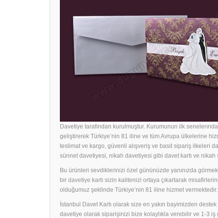
Davetiye tarafından kurulmuştur. Kurumunun ilk senelerında 
geliştirerek Türkiye’nin 81 iline ve tüm Avrupa ülkelerine hiz
teslimat ve kargo, güvenli alışveriş ve basit sipariş ilkeleri d
sünnet davetiyesi, nikah davetiyesi gibi davet kartı ve nika
Bu ürünleri sevdiklerinizi özel gününüzde yanınızda görmek i
bir
davetiye
kartı sizin kalitenizi ortaya çıkartarak misafirle
olduğumuz şeklinde Türkiye’nin 81 iline hizmet vermektedir.
İstanbul Davet Kartı olarak size en yakın bayimizden dest
davetiye olarak siparişinizi bize kolaylıkla verebilir ve 1-3 i