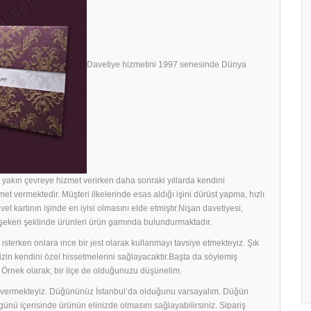
Davetiye hizmetini 1997 senesinde Dünya
yakın çevreye hizmet verirken daha sonraki yıllarda kendini
met vermektedir. Müşteri ilkelerinde esas aldığı işini dürüst yapma, hızlı
avet kartının işinde en iyisi olmasını elde etmiştır.Nişan davetiyesi,
h şekeri şeklinde ürünleri ürün gamında bulundurmaktadır.
sterken onlara ince bir jest olarak kullanmayı tavsiye etmekteyiz. Şık
rinizin kendini özel hissetmelerini sağlayacaktır.Başta da söylemiş
 Örnek olarak; bir ilçe de olduğunuzu düşünelim.
ek vermekteyiz. Düğününüz İstanbul’da olduğunu varsayalım. Düğün
ş günü içerisinde ürünün elinizde olmasını sağlayabilirsiniz. Sipariş