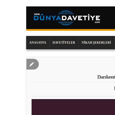
ANASAYFA
DAVETIYELER
NIKAH ŞEKERLERI
Darıkent