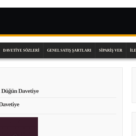
DAVETIYE SÖZLERI
GENEL SATIŞ ŞARTLARI
SIPARIŞ VER
İL
 Düğün Davetiye
Davetiye