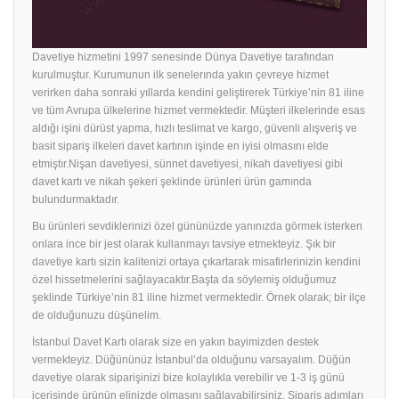
Davetiye hizmetini 1997 senesinde Dünya Davetiye tarafından
kurulmuştur. Kurumunun ilk senelerında yakın çevreye hizmet
verirken daha sonraki yıllarda kendini geliştirerek Türkiye’nin 81 iline
ve tüm Avrupa ülkelerine hizmet vermektedir. Müşteri ilkelerinde esas
aldığı işini dürüst yapma, hızlı teslimat ve kargo, güvenli alışveriş ve
basit sipariş ilkeleri davet kartının işinde en iyisi olmasını elde
etmiştır.Nişan davetiyesi, sünnet davetiyesi, nikah davetiyesi gibi
davet kartı ve nikah şekeri şeklinde ürünleri ürün gamında
bulundurmaktadır.
Bu ürünleri sevdiklerinizi özel gününüzde yanınızda görmek isterken
onlara ince bir jest olarak kullanmayı tavsiye etmekteyiz. Şık bir
davetiye
kartı sizin kalitenizi ortaya çıkartarak misafirlerinizin kendini
özel hissetmelerini sağlayacaktır.Başta da söylemiş olduğumuz
şeklinde Türkiye’nin 81 iline hizmet vermektedir. Örnek olarak; bir ilçe
de olduğunuzu düşünelim.
İstanbul Davet Kartı olarak size en yakın bayimizden destek
vermekteyiz. Düğününüz İstanbul’da olduğunu varsayalım. Düğün
davetiye olarak siparişinizi bize kolaylıkla verebilir ve 1-3 iş günü
içerisinde ürünün elinizde olmasını sağlayabilirsiniz. Sipariş adımları