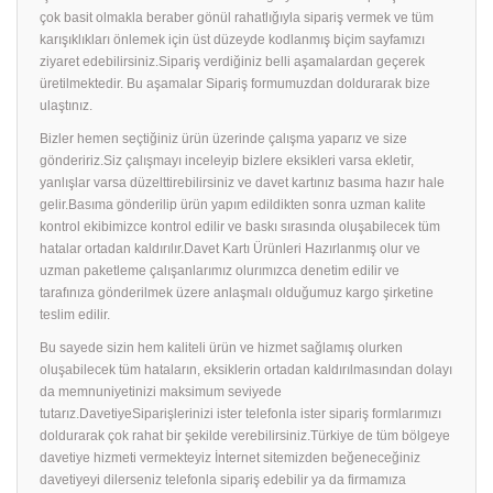
çok basit olmakla beraber gönül rahatlığıyla sipariş vermek ve tüm
karışıklıkları önlemek için üst düzeyde kodlanmış biçim sayfamızı
ziyaret edebilirsiniz.Sipariş verdiğiniz belli aşamalardan geçerek
üretilmektedir. Bu aşamalar Sipariş formumuzdan doldurarak bize
ulaştınız.
Bizler hemen seçtiğiniz ürün üzerinde çalışma yaparız ve size
göndeririz.Siz çalışmayı inceleyip bizlere eksikleri varsa ekletir,
yanlışlar varsa düzelttirebilirsiniz ve davet kartınız basıma hazır hale
gelir.Basıma gönderilip ürün yapım edildikten sonra uzman kalite
kontrol ekibimizce kontrol edilir ve baskı sırasında oluşabilecek tüm
hatalar ortadan kaldırılır.Davet Kartı Ürünleri Hazırlanmış olur ve
uzman paketleme çalışanlarımız olurımızca denetim edilir ve
tarafınıza gönderilmek üzere anlaşmalı olduğumuz kargo şirketine
teslim edilir.
Bu sayede sizin hem kaliteli ürün ve hizmet sağlamış olurken
oluşabilecek tüm hataların, eksiklerin ortadan kaldırılmasından dolayı
da memnuniyetinizi maksimum seviyede
tutarız.DavetiyeSiparişlerinizi ister telefonla ister sipariş formlarımızı
doldurarak çok rahat bir şekilde verebilirsiniz.Türkiye de tüm bölgeye
davetiye hizmeti vermekteyiz İnternet sitemizden beğeneceğiniz
davetiyeyi dilerseniz telefonla sipariş edebilir ya da firmamıza