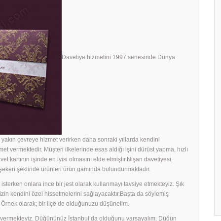
Davetiye hizmetini 1997 senesinde Dünya
yakın çevreye hizmet verirken daha sonraki yıllarda kendini
met vermektedir. Müşteri ilkelerinde esas aldığı işini dürüst yapma, hızlı
avet kartının işinde en iyisi olmasını elde etmiştır.Nişan davetiyesi,
h şekeri şeklinde ürünleri ürün gamında bulundurmaktadır.
sterken onlara ince bir jest olarak kullanmayı tavsiye etmekteyiz. Şık
rinizin kendini özel hissetmelerini sağlayacaktır.Başta da söylemiş
 Örnek olarak; bir ilçe de olduğunuzu düşünelim.
ek vermekteyiz. Düğününüz İstanbul’da olduğunu varsayalım. Düğün