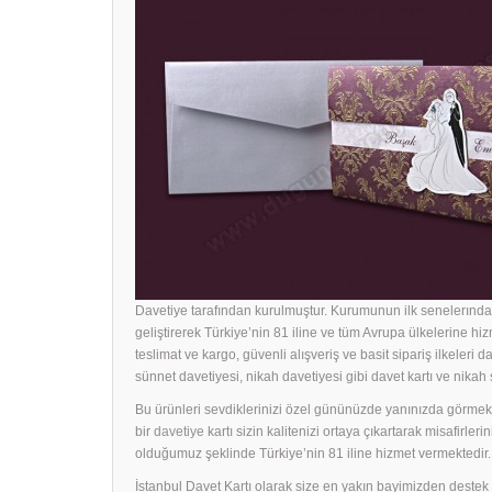
Davetiye tarafından kurulmuştur. Kurumunun ilk senelerında 
geliştirerek Türkiye’nin 81 iline ve tüm Avrupa ülkelerine hiz
teslimat ve kargo, güvenli alışveriş ve basit sipariş ilkeleri d
sünnet davetiyesi, nikah davetiyesi gibi davet kartı ve nika
Bu ürünleri sevdiklerinizi özel gününüzde yanınızda görmek i
bir
davetiye
kartı sizin kalitenizi ortaya çıkartarak misafirle
olduğumuz şeklinde Türkiye’nin 81 iline hizmet vermektedir.
İstanbul Davet Kartı olarak size en yakın bayimizden dest