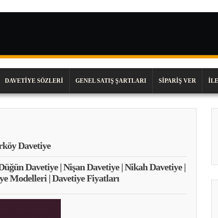
DAVETIYE SÖZLERI
GENEL SATIŞ ŞARTLARI
SIPARIŞ VER
İL
köy Davetiye
 Düğün Davetiye | Nişan Davetiye | Nikah Davetiye |
ye Modelleri | Davetiye Fiyatları