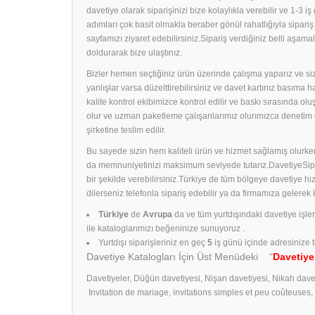
davetiye olarak siparişinizi bize kolaylıkla verebilir ve 1-3 i
adımları çok basit olmakla beraber gönül rahatlığıyla sipari
sayfamızı ziyaret edebilirsiniz.Sipariş verdiğiniz belli aş
doldurarak bize ulaştınız.
Bizler hemen seçtiğiniz ürün üzerinde çalışma yaparız ve size
yanlışlar varsa düzelttirebilirsiniz ve davet kartınız basıma
kalite kontrol ekibimizce kontrol edilir ve baskı sırasında ol
olur ve uzman paketleme çalışanlarımız olurımızca denetim 
şirketine teslim edilir.
Bu sayede sizin hem kaliteli ürün ve hizmet sağlamış olurken
da memnuniyetinizi maksimum seviyede tutarız.DavetiyeSiparişl
bir şekilde verebilirsiniz.Türkiye de tüm bölgeye davetiye h
dilerseniz telefonla sipariş edebilir ya da firmamıza gelerek
Türkiye
de
Avrupa
da ve tüm yurtdışındaki davetiye işle
ile kataloglarımızı beğeninize sunuyoruz .
Yurtdışı siparişleriniz en geç
5
iş günü içinde adresinize t
Davetiye Katalogları İçin Üst Menüdeki “
Davetiye
Davetiyeler, Düğün davetiyesi, Nişan davetiyesi, Nikah dave
Invitation de mariage, invitations simples et peu coûteuses