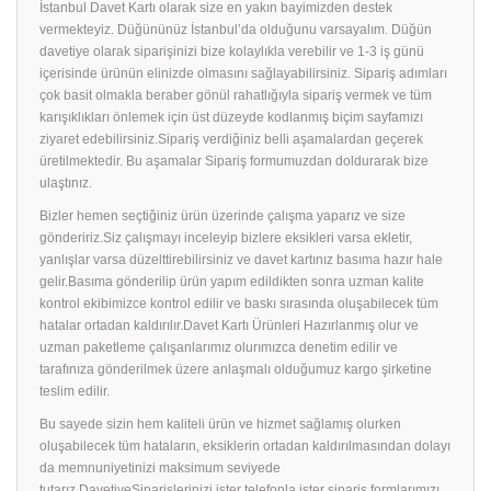
İstanbul Davet Kartı olarak size en yakın bayimizden destek
vermekteyiz. Düğününüz İstanbul’da olduğunu varsayalım. Düğün
davetiye olarak siparişinizi bize kolaylıkla verebilir ve 1-3 iş günü
içerisinde ürünün elinizde olmasını sağlayabilirsiniz. Sipariş adımları
çok basit olmakla beraber gönül rahatlığıyla sipariş vermek ve tüm
karışıklıkları önlemek için üst düzeyde kodlanmış biçim sayfamızı
ziyaret edebilirsiniz.Sipariş verdiğiniz belli aşamalardan geçerek
üretilmektedir. Bu aşamalar Sipariş formumuzdan doldurarak bize
ulaştınız.
Bizler hemen seçtiğiniz ürün üzerinde çalışma yaparız ve size
göndeririz.Siz çalışmayı inceleyip bizlere eksikleri varsa ekletir,
yanlışlar varsa düzelttirebilirsiniz ve davet kartınız basıma hazır hale
gelir.Basıma gönderilip ürün yapım edildikten sonra uzman kalite
kontrol ekibimizce kontrol edilir ve baskı sırasında oluşabilecek tüm
hatalar ortadan kaldırılır.Davet Kartı Ürünleri Hazırlanmış olur ve
uzman paketleme çalışanlarımız olurımızca denetim edilir ve
tarafınıza gönderilmek üzere anlaşmalı olduğumuz kargo şirketine
teslim edilir.
Bu sayede sizin hem kaliteli ürün ve hizmet sağlamış olurken
oluşabilecek tüm hataların, eksiklerin ortadan kaldırılmasından dolayı
da memnuniyetinizi maksimum seviyede
tutarız.DavetiyeSiparişlerinizi ister telefonla ister sipariş formlarımızı