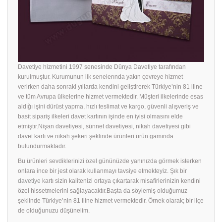
Davetiye hizmetini 1997 senesinde Dünya Davetiye tarafından
kurulmuştur. Kurumunun ilk senelerında yakın çevreye hizmet
verirken daha sonraki yıllarda kendini geliştirerek Türkiye’nin 81 iline
ve tüm Avrupa ülkelerine hizmet vermektedir. Müşteri ilkelerinde esas
aldığı işini dürüst yapma, hızlı teslimat ve kargo, güvenli alışveriş ve
basit sipariş ilkeleri davet kartının işinde en iyisi olmasını elde
etmiştır.Nişan davetiyesi, sünnet davetiyesi, nikah davetiyesi gibi
davet kartı ve nikah şekeri şeklinde ürünleri ürün gamında
bulundurmaktadır.
Bu ürünleri sevdiklerinizi özel gününüzde yanınızda görmek isterken
onlara ince bir jest olarak kullanmayı tavsiye etmekteyiz. Şık bir
davetiye
kartı sizin kalitenizi ortaya çıkartarak misafirlerinizin kendini
özel hissetmelerini sağlayacaktır.Başta da söylemiş olduğumuz
şeklinde Türkiye’nin 81 iline hizmet vermektedir. Örnek olarak; bir ilçe
de olduğunuzu düşünelim.