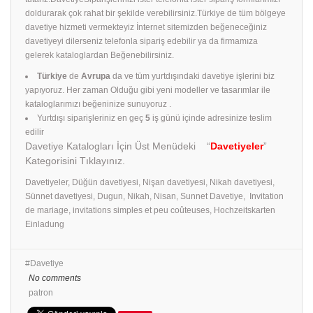
doldurarak çok rahat bir şekilde verebilirsiniz.Türkiye de tüm bölgeye
davetiye hizmeti vermekteyiz İnternet sitemizden beğeneceğiniz
davetiyeyi dilerseniz telefonla sipariş edebilir ya da firmamıza
gelerek kataloglardan Beğenebilirsiniz.
Türkiye
de
Avrupa
da ve tüm yurtdışındaki davetiye işlerini biz
yapıyoruz. Her zaman Olduğu gibi yeni modeller ve tasarımlar ile
kataloglarımızı beğeninize sunuyoruz .
Yurtdışı siparişleriniz en geç
5
iş günü içinde adresinize teslim
edilir
Davetiye Katalogları İçin Üst Menüdeki “
Davetiyeler
”
Kategorisini Tıklayınız.
Davetiyeler, Düğün davetiyesi, Nişan davetiyesi, Nikah davetiyesi,
Sünnet davetiyesi, Dugun, Nikah, Nisan, Sunnet Davetiye, Invitation
de mariage, invitations simples et peu coûteuses, Hochzeitskarten
Einladung
Davetiye
No comments
patron