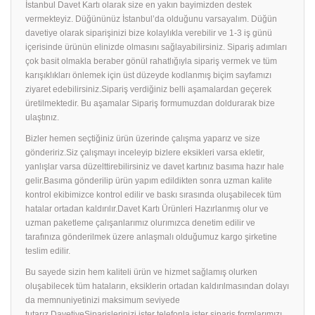
İstanbul Davet Kartı olarak size en yakın bayimizden destek
vermekteyiz. Düğününüz İstanbul’da olduğunu varsayalım. Düğün
davetiye olarak siparişinizi bize kolaylıkla verebilir ve 1-3 iş günü
içerisinde ürünün elinizde olmasını sağlayabilirsiniz. Sipariş adımları
çok basit olmakla beraber gönül rahatlığıyla sipariş vermek ve tüm
karışıklıkları önlemek için üst düzeyde kodlanmış biçim sayfamızı
ziyaret edebilirsiniz.Sipariş verdiğiniz belli aşamalardan geçerek
üretilmektedir. Bu aşamalar Sipariş formumuzdan doldurarak bize
ulaştınız.
Bizler hemen seçtiğiniz ürün üzerinde çalışma yaparız ve size
göndeririz.Siz çalışmayı inceleyip bizlere eksikleri varsa ekletir,
yanlışlar varsa düzelttirebilirsiniz ve davet kartınız basıma hazır hale
gelir.Basıma gönderilip ürün yapım edildikten sonra uzman kalite
kontrol ekibimizce kontrol edilir ve baskı sırasında oluşabilecek tüm
hatalar ortadan kaldırılır.Davet Kartı Ürünleri Hazırlanmış olur ve
uzman paketleme çalışanlarımız olurımızca denetim edilir ve
tarafınıza gönderilmek üzere anlaşmalı olduğumuz kargo şirketine
teslim edilir.
Bu sayede sizin hem kaliteli ürün ve hizmet sağlamış olurken
oluşabilecek tüm hataların, eksiklerin ortadan kaldırılmasından dolayı
da memnuniyetinizi maksimum seviyede
tutarız.DavetiyeSiparişlerinizi ister telefonla ister sipariş formlarımızı