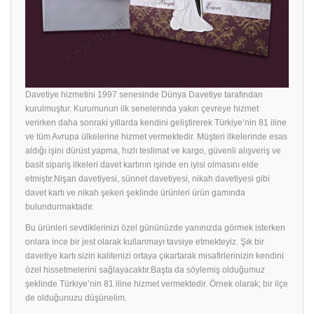
Davetiye hizmetini 1997 senesinde Dünya Davetiye tarafından
kurulmuştur. Kurumunun ilk senelerında yakın çevreye hizmet
verirken daha sonraki yıllarda kendini geliştirerek Türkiye’nin 81 iline
ve tüm Avrupa ülkelerine hizmet vermektedir. Müşteri ilkelerinde esas
aldığı işini dürüst yapma, hızlı teslimat ve kargo, güvenli alışveriş ve
basit sipariş ilkeleri davet kartının işinde en iyisi olmasını elde
etmiştır.Nişan davetiyesi, sünnet davetiyesi, nikah davetiyesi gibi
davet kartı ve nikah şekeri şeklinde ürünleri ürün gamında
bulundurmaktadır.
Bu ürünleri sevdiklerinizi özel gününüzde yanınızda görmek isterken
onlara ince bir jest olarak kullanmayı tavsiye etmekteyiz. Şık bir
davetiye
kartı sizin kalitenizi ortaya çıkartarak misafirlerinizin kendini
özel hissetmelerini sağlayacaktır.Başta da söylemiş olduğumuz
şeklinde Türkiye’nin 81 iline hizmet vermektedir. Örnek olarak; bir ilçe
de olduğunuzu düşünelim.