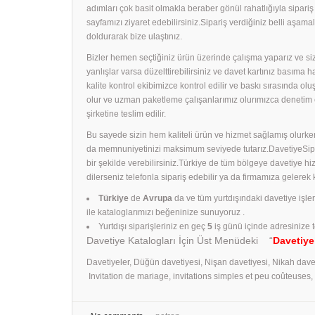
adımları çok basit olmakla beraber gönül rahatlığıyla sipari
sayfamızı ziyaret edebilirsiniz.Sipariş verdiğiniz belli aş
doldurarak bize ulaştınız.
Bizler hemen seçtiğiniz ürün üzerinde çalışma yaparız ve size
yanlışlar varsa düzelttirebilirsiniz ve davet kartınız basıma
kalite kontrol ekibimizce kontrol edilir ve baskı sırasında ol
olur ve uzman paketleme çalışanlarımız olurımızca denetim 
şirketine teslim edilir.
Bu sayede sizin hem kaliteli ürün ve hizmet sağlamış olurken
da memnuniyetinizi maksimum seviyede tutarız.DavetiyeSiparişl
bir şekilde verebilirsiniz.Türkiye de tüm bölgeye davetiye h
dilerseniz telefonla sipariş edebilir ya da firmamıza gelerek
Türkiye
de
Avrupa
da ve tüm yurtdışındaki davetiye işle
ile kataloglarımızı beğeninize sunuyoruz .
Yurtdışı siparişleriniz en geç
5
iş günü içinde adresinize t
Davetiye Katalogları İçin Üst Menüdeki “
Davetiye
Davetiyeler, Düğün davetiyesi, Nişan davetiyesi, Nikah dave
Invitation de mariage, invitations simples et peu coûteuses