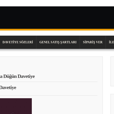
DAVETIYE SÖZLERI
GENEL SATIŞ ŞARTLARI
SIPARIŞ VER
İL
a Düğün Davetiye
Davetiye