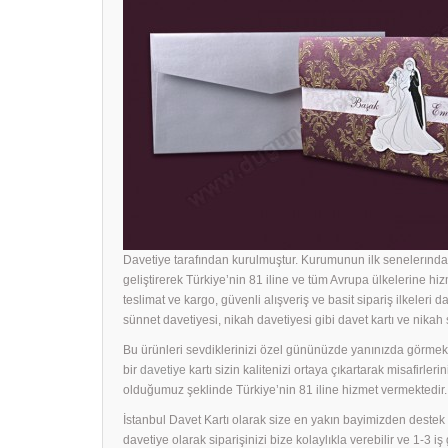
Davetiye tarafından kurulmuştur. Kurumunun ilk senelerında 
geliştirerek Türkiye’nin 81 iline ve tüm Avrupa ülkelerine hiz
teslimat ve kargo, güvenli alışveriş ve basit sipariş ilkeleri d
sünnet davetiyesi, nikah davetiyesi gibi davet kartı ve nika
Bu ürünleri sevdiklerinizi özel gününüzde yanınızda görmek i
bir
davetiye
kartı sizin kalitenizi ortaya çıkartarak misafirle
olduğumuz şeklinde Türkiye’nin 81 iline hizmet vermektedir.
İstanbul Davet Kartı olarak size en yakın bayimizden dest
davetiye olarak siparişinizi bize kolaylıkla verebilir ve 1-3 i