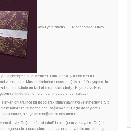
Davetiye hizmetini 1997 senesinde Dünya
yakın çevreye hizmet verirken daha sonraki yıllarda kendini
met vermektedir. Müşteri ilkelerinde esas aldığı işini dürüst yapma, hızlı
avet kartının işinde en iyisi olmasını elde etmiştır.Nişan davetiyesi,
h şekeri şeklinde ürünleri ürün gamında bulundurmaktadır.
sterken onlara ince bir jest olarak kullanmayı tavsiye etmekteyiz. Şık
rinizin kendini özel hissetmelerini sağlayacaktır.Başta da söylemiş
 Örnek olarak; bir ilçe de olduğunuzu düşünelim.
ek vermekteyiz. Düğününüz İstanbul’da olduğunu varsayalım. Düğün
ş günü içerisinde ürünün elinizde olmasını sağlayabilirsiniz. Sipariş