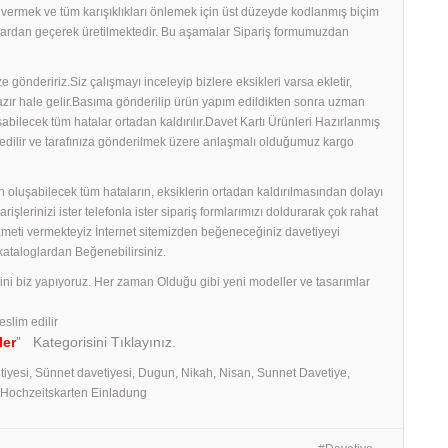
ş vermek ve tüm karışıklıkları önlemek için üst düzeyde kodlanmış biçim
amalardan geçerek üretilmektedir. Bu aşamalar Sipariş formumuzdan
 göndeririz.Siz çalışmayı inceleyip bizlere eksikleri varsa ekletir,
 hazır hale gelir.Basıma gönderilip ürün yapım edildikten sonra uzman
uşabilecek tüm hatalar ortadan kaldırılır.Davet Kartı Ürünleri Hazırlanmış
edilir ve tarafınıza gönderilmek üzere anlaşmalı olduğumuz kargo
 oluşabilecek tüm hataların, eksiklerin ortadan kaldırılmasından dolayı
erinizi ister telefonla ister sipariş formlarımızı doldurarak çok rahat
izmeti vermekteyiz İnternet sitemizden beğeneceğiniz davetiyeyi
 kataloglardan Beğenebilirsiniz.
rini biz yapıyoruz. Her zaman Olduğu gibi yeni modeller ve tasarımlar
eslim edilir
ler
” Kategorisini Tıklayınız.
tiyesi, Sünnet davetiyesi, Dugun, Nikah, Nisan, Sunnet Davetiye,
, Hochzeitskarten Einladung