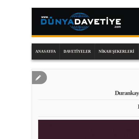
ANASAYFA
DAVETIYELER
NIKAH ŞEKERLERI
Durankay