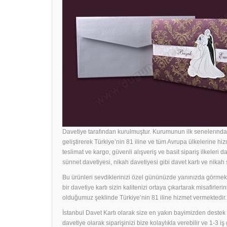
Davetiye tarafından kurulmuştur. Kurumunun ilk senelerında 
geliştirerek Türkiye’nin 81 iline ve tüm Avrupa ülkelerine hiz
teslimat ve kargo, güvenli alışveriş ve basit sipariş ilkeleri d
sünnet davetiyesi, nikah davetiyesi gibi davet kartı ve nika
Bu ürünleri sevdiklerinizi özel gününüzde yanınızda görmek i
bir
davetiye
kartı sizin kalitenizi ortaya çıkartarak misafirle
olduğumuz şeklinde Türkiye’nin 81 iline hizmet vermektedir.
İstanbul Davet Kartı olarak size en yakın bayimizden dest
davetiye olarak siparişinizi bize kolaylıkla verebilir ve 1-3 i