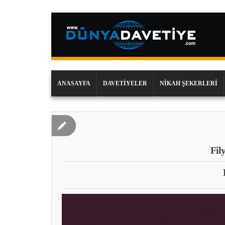
ANASAYFA
DAVETIYELER
NIKAH ŞEKERLERI
Fil