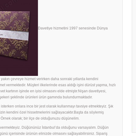
Davetiye hizmetini 1997 senesinde Dünya
yakın çevreye hizmet verirken daha sonraki yıllarda kendini
met vermektedir. Müşteri ilkelerinde esas aldığı işini dürüst yapma, hızlı
avet kartının işinde en iyisi olmasını elde etmiştır.Nişan davetiyesi,
h şekeri şeklinde ürünleri ürün gamında bulundurmaktadır.
sterken onlara ince bir jest olarak kullanmayı tavsiye etmekteyiz. Şık
rinizin kendini özel hissetmelerini sağlayacaktır.Başta da söylemiş
 Örnek olarak; bir ilçe de olduğunuzu düşünelim.
ek vermekteyiz. Düğününüz İstanbul’da olduğunu varsayalım. Düğün
ş günü içerisinde ürünün elinizde olmasını sağlayabilirsiniz. Sipariş