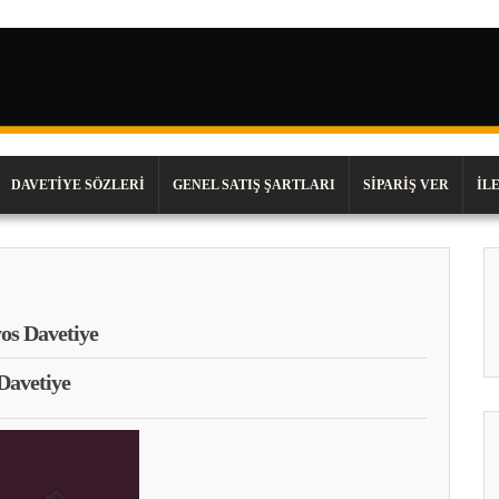
DAVETIYE SÖZLERI
GENEL SATIŞ ŞARTLARI
SIPARIŞ VER
İL
yos Davetiye
Davetiye