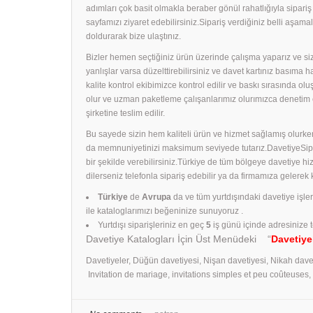
adımları çok basit olmakla beraber gönül rahatlığıyla sipari
sayfamızı ziyaret edebilirsiniz.Sipariş verdiğiniz belli aş
doldurarak bize ulaştınız.
Bizler hemen seçtiğiniz ürün üzerinde çalışma yaparız ve size
yanlışlar varsa düzelttirebilirsiniz ve davet kartınız basıma
kalite kontrol ekibimizce kontrol edilir ve baskı sırasında ol
olur ve uzman paketleme çalışanlarımız olurımızca denetim 
şirketine teslim edilir.
Bu sayede sizin hem kaliteli ürün ve hizmet sağlamış olurken
da memnuniyetinizi maksimum seviyede tutarız.DavetiyeSiparişl
bir şekilde verebilirsiniz.Türkiye de tüm bölgeye davetiye h
dilerseniz telefonla sipariş edebilir ya da firmamıza gelerek
Türkiye
de
Avrupa
da ve tüm yurtdışındaki davetiye işle
ile kataloglarımızı beğeninize sunuyoruz .
Yurtdışı siparişleriniz en geç
5
iş günü içinde adresinize t
Davetiye Katalogları İçin Üst Menüdeki “
Davetiye
Davetiyeler, Düğün davetiyesi, Nişan davetiyesi, Nikah dave
Invitation de mariage, invitations simples et peu coûteuses