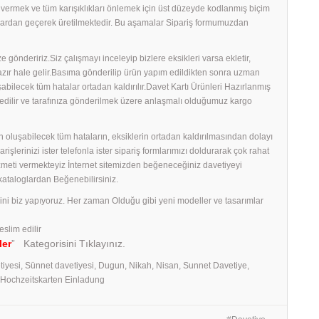
ş vermek ve tüm karışıklıkları önlemek için üst düzeyde kodlanmış biçim
amalardan geçerek üretilmektedir. Bu aşamalar Sipariş formumuzdan
 göndeririz.Siz çalışmayı inceleyip bizlere eksikleri varsa ekletir,
 hazır hale gelir.Basıma gönderilip ürün yapım edildikten sonra uzman
uşabilecek tüm hatalar ortadan kaldırılır.Davet Kartı Ürünleri Hazırlanmış
edilir ve tarafınıza gönderilmek üzere anlaşmalı olduğumuz kargo
 oluşabilecek tüm hataların, eksiklerin ortadan kaldırılmasından dolayı
erinizi ister telefonla ister sipariş formlarımızı doldurarak çok rahat
izmeti vermekteyiz İnternet sitemizden beğeneceğiniz davetiyeyi
 kataloglardan Beğenebilirsiniz.
rini biz yapıyoruz. Her zaman Olduğu gibi yeni modeller ve tasarımlar
eslim edilir
ler
” Kategorisini Tıklayınız.
tiyesi, Sünnet davetiyesi, Dugun, Nikah, Nisan, Sunnet Davetiye,
, Hochzeitskarten Einladung