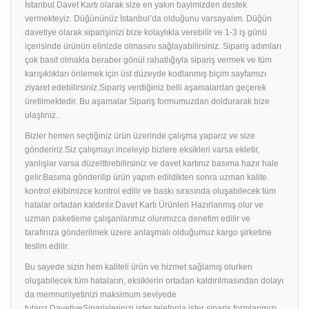
İstanbul Davet Kartı olarak size en yakın bayimizden destek
vermekteyiz. Düğününüz İstanbul’da olduğunu varsayalım. Düğün
davetiye olarak siparişinizi bize kolaylıkla verebilir ve 1-3 iş günü
içerisinde ürünün elinizde olmasını sağlayabilirsiniz. Sipariş adımları
çok basit olmakla beraber gönül rahatlığıyla sipariş vermek ve tüm
karışıklıkları önlemek için üst düzeyde kodlanmış biçim sayfamızı
ziyaret edebilirsiniz.Sipariş verdiğiniz belli aşamalardan geçerek
üretilmektedir. Bu aşamalar Sipariş formumuzdan doldurarak bize
ulaştınız.
Bizler hemen seçtiğiniz ürün üzerinde çalışma yaparız ve size
göndeririz.Siz çalışmayı inceleyip bizlere eksikleri varsa ekletir,
yanlışlar varsa düzelttirebilirsiniz ve davet kartınız basıma hazır hale
gelir.Basıma gönderilip ürün yapım edildikten sonra uzman kalite
kontrol ekibimizce kontrol edilir ve baskı sırasında oluşabilecek tüm
hatalar ortadan kaldırılır.Davet Kartı Ürünleri Hazırlanmış olur ve
uzman paketleme çalışanlarımız olurımızca denetim edilir ve
tarafınıza gönderilmek üzere anlaşmalı olduğumuz kargo şirketine
teslim edilir.
Bu sayede sizin hem kaliteli ürün ve hizmet sağlamış olurken
oluşabilecek tüm hataların, eksiklerin ortadan kaldırılmasından dolayı
da memnuniyetinizi maksimum seviyede
tutarız.DavetiyeSiparişlerinizi ister telefonla ister sipariş formlarımızı