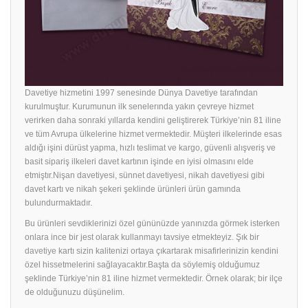
Davetiye hizmetini 1997 senesinde Dünya Davetiye tarafından
kurulmuştur. Kurumunun ilk senelerında yakın çevreye hizmet
verirken daha sonraki yıllarda kendini geliştirerek Türkiye’nin 81 iline
ve tüm Avrupa ülkelerine hizmet vermektedir. Müşteri ilkelerinde esas
aldığı işini dürüst yapma, hızlı teslimat ve kargo, güvenli alışveriş ve
basit sipariş ilkeleri davet kartının işinde en iyisi olmasını elde
etmiştır.Nişan davetiyesi, sünnet davetiyesi, nikah davetiyesi gibi
davet kartı ve nikah şekeri şeklinde ürünleri ürün gamında
bulundurmaktadır.
Bu ürünleri sevdiklerinizi özel gününüzde yanınızda görmek isterken
onlara ince bir jest olarak kullanmayı tavsiye etmekteyiz. Şık bir
davetiye
kartı sizin kalitenizi ortaya çıkartarak misafirlerinizin kendini
özel hissetmelerini sağlayacaktır.Başta da söylemiş olduğumuz
şeklinde Türkiye’nin 81 iline hizmet vermektedir. Örnek olarak; bir ilçe
de olduğunuzu düşünelim.