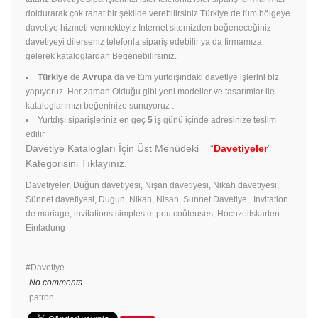
doldurarak çok rahat bir şekilde verebilirsiniz.Türkiye de tüm bölgeye
davetiye hizmeti vermekteyiz İnternet sitemizden beğeneceğiniz
davetiyeyi dilerseniz telefonla sipariş edebilir ya da firmamıza
gelerek kataloglardan Beğenebilirsiniz.
Türkiye
de
Avrupa
da ve tüm yurtdışındaki davetiye işlerini biz
yapıyoruz. Her zaman Olduğu gibi yeni modeller ve tasarımlar ile
kataloglarımızı beğeninize sunuyoruz .
Yurtdışı siparişleriniz en geç
5
iş günü içinde adresinize teslim
edilir
Davetiye Katalogları İçin Üst Menüdeki “
Davetiyeler
”
Kategorisini Tıklayınız.
Davetiyeler, Düğün davetiyesi, Nişan davetiyesi, Nikah davetiyesi,
Sünnet davetiyesi, Dugun, Nikah, Nisan, Sunnet Davetiye, Invitation
de mariage, invitations simples et peu coûteuses, Hochzeitskarten
Einladung
Davetiye
No comments
patron