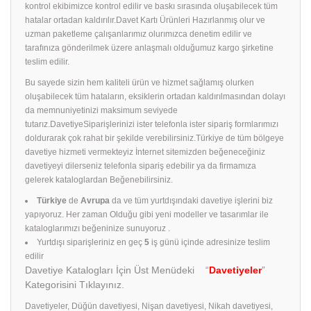
kontrol ekibimizce kontrol edilir ve baskı sırasında oluşabilecek tüm
hatalar ortadan kaldırılır.Davet Kartı Ürünleri Hazırlanmış olur ve
uzman paketleme çalışanlarımız olurımızca denetim edilir ve
tarafınıza gönderilmek üzere anlaşmalı olduğumuz kargo şirketine
teslim edilir.
Bu sayede sizin hem kaliteli ürün ve hizmet sağlamış olurken
oluşabilecek tüm hataların, eksiklerin ortadan kaldırılmasından dolayı
da memnuniyetinizi maksimum seviyede
tutarız.DavetiyeSiparişlerinizi ister telefonla ister sipariş formlarımızı
doldurarak çok rahat bir şekilde verebilirsiniz.Türkiye de tüm bölgeye
davetiye hizmeti vermekteyiz İnternet sitemizden beğeneceğiniz
davetiyeyi dilerseniz telefonla sipariş edebilir ya da firmamıza
gelerek kataloglardan Beğenebilirsiniz.
Türkiye
de
Avrupa
da ve tüm yurtdışındaki davetiye işlerini biz
yapıyoruz. Her zaman Olduğu gibi yeni modeller ve tasarımlar ile
kataloglarımızı beğeninize sunuyoruz .
Yurtdışı siparişleriniz en geç
5
iş günü içinde adresinize teslim
edilir
Davetiye Katalogları İçin Üst Menüdeki “
Davetiyeler
”
Kategorisini Tıklayınız.
Davetiyeler, Düğün davetiyesi, Nişan davetiyesi, Nikah davetiyesi,