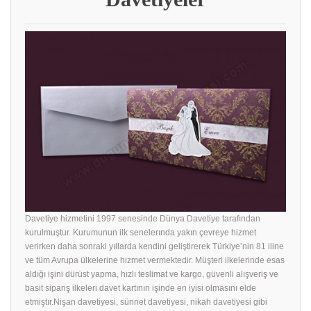
Davetiye hizmetini 1997 senesinde Dünya Davetiye tarafından
kurulmuştur. Kurumunun ilk senelerında yakın çevreye hizmet
verirken daha sonraki yıllarda kendini geliştirerek Türkiye’nin 81 iline
ve tüm Avrupa ülkelerine hizmet vermektedir. Müşteri ilkelerinde esas
aldığı işini dürüst yapma, hızlı teslimat ve kargo, güvenli alışveriş ve
basit sipariş ilkeleri davet kartının işinde en iyisi olmasını elde
etmiştır.Nişan davetiyesi, sünnet davetiyesi, nikah davetiyesi gibi