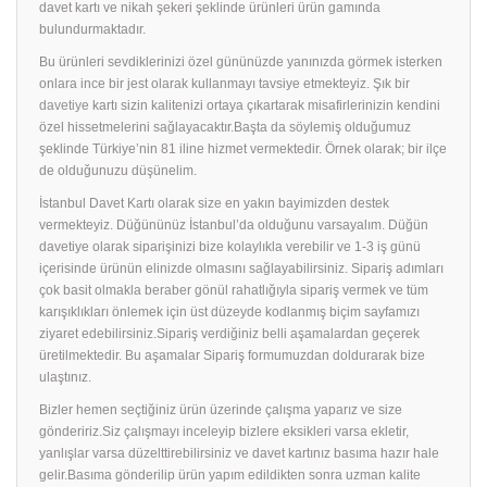
davet kartı ve nikah şekeri şeklinde ürünleri ürün gamında
bulundurmaktadır.
Bu ürünleri sevdiklerinizi özel gününüzde yanınızda görmek isterken
onlara ince bir jest olarak kullanmayı tavsiye etmekteyiz. Şık bir
davetiye
kartı sizin kalitenizi ortaya çıkartarak misafirlerinizin kendini
özel hissetmelerini sağlayacaktır.Başta da söylemiş olduğumuz
şeklinde Türkiye’nin 81 iline hizmet vermektedir. Örnek olarak; bir ilçe
de olduğunuzu düşünelim.
İstanbul Davet Kartı olarak size en yakın bayimizden destek
vermekteyiz. Düğününüz İstanbul’da olduğunu varsayalım. Düğün
davetiye olarak siparişinizi bize kolaylıkla verebilir ve 1-3 iş günü
içerisinde ürünün elinizde olmasını sağlayabilirsiniz. Sipariş adımları
çok basit olmakla beraber gönül rahatlığıyla sipariş vermek ve tüm
karışıklıkları önlemek için üst düzeyde kodlanmış biçim sayfamızı
ziyaret edebilirsiniz.Sipariş verdiğiniz belli aşamalardan geçerek
üretilmektedir. Bu aşamalar Sipariş formumuzdan doldurarak bize
ulaştınız.
Bizler hemen seçtiğiniz ürün üzerinde çalışma yaparız ve size
göndeririz.Siz çalışmayı inceleyip bizlere eksikleri varsa ekletir,
yanlışlar varsa düzelttirebilirsiniz ve davet kartınız basıma hazır hale
gelir.Basıma gönderilip ürün yapım edildikten sonra uzman kalite