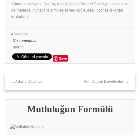
Sünnet davetiyesi, Dugun, Nikah, Nisan, Sunnet Davetiye, Invitation
de mariage, invitations simples et peu coûteuses, Hochzeitskarten
Einladung
Davetiye
No comments
patron
Save
← Adana Davetiye
Han Düğün Davetiyeleri →
Mutluluğun Formülü