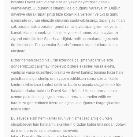
İstanbul Davet Kartı olarak size en yakın bayimizden destek
vermekteyiz. Düğününüz İstanbul’da olduğunu varsayalım. Düğün
davetiye olarak siparişinizi bize kolaylıkla verebilir ve 1-3 iş günü
içerisinde ürünün elinizde olmasını sağlayabilirsiniz. Sipariş adımları
çok basit olmakla beraber gönül rahatlığıyla sipariş vermek ve tüm
karışıklıkları önlemek için üst düzeyde kodlanmış biçim sayfamızı
ziyaret edebilirsiniz.Sipariş verdiğiniz belli aşamalardan geçerek
üretilmektedir. Bu aşamalar Sipariş formumuzdan doldurarak bize
ulaştınız.
Bizler hemen seçtiğiniz ürün üzerinde çalışma yaparız ve size
göndeririz.Siz çalışmayı inceleyip bizlere eksikleri varsa ekletir,
yanlışlar varsa düzelttirebilirsiniz ve davet kartınız basıma hazır hale
gelir.Basıma gönderilip ürün yapım edildikten sonra uzman kalite
kontrol ekibimizce kontrol edilir ve baskı sırasında oluşabilecek tüm
hatalar ortadan kaldırılır.Davet Kartı Ürünleri Hazırlanmış olur ve
uzman paketleme çalışanlarımız olurımızca denetim edilir ve
tarafınıza gönderilmek üzere anlaşmalı olduğumuz kargo şirketine
teslim edilir.
Bu sayede sizin hem kaliteli ürün ve hizmet sağlamış olurken
oluşabilecek tüm hataların, eksiklerin ortadan kaldırılmasından dolayı
da memnuniyetinizi maksimum seviyede
tutarız.DavetiyeSiparişlerinizi ister telefonla ister sipariş formlarımızı