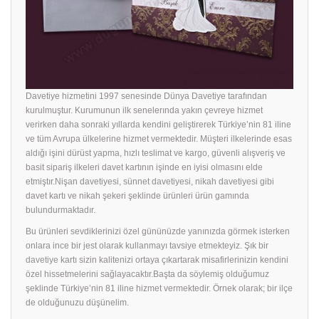
Davetiye hizmetini 1997 senesinde Dünya Davetiye tarafından
kurulmuştur. Kurumunun ilk senelerında yakın çevreye hizmet
verirken daha sonraki yıllarda kendini geliştirerek Türkiye’nin 81 iline
ve tüm Avrupa ülkelerine hizmet vermektedir. Müşteri ilkelerinde esas
aldığı işini dürüst yapma, hızlı teslimat ve kargo, güvenli alışveriş ve
basit sipariş ilkeleri davet kartının işinde en iyisi olmasını elde
etmiştır.Nişan davetiyesi, sünnet davetiyesi, nikah davetiyesi gibi
davet kartı ve nikah şekeri şeklinde ürünleri ürün gamında
bulundurmaktadır.
Bu ürünleri sevdiklerinizi özel gününüzde yanınızda görmek isterken
onlara ince bir jest olarak kullanmayı tavsiye etmekteyiz. Şık bir
davetiye
kartı sizin kalitenizi ortaya çıkartarak misafirlerinizin kendini
özel hissetmelerini sağlayacaktır.Başta da söylemiş olduğumuz
şeklinde Türkiye’nin 81 iline hizmet vermektedir. Örnek olarak; bir ilçe
de olduğunuzu düşünelim.