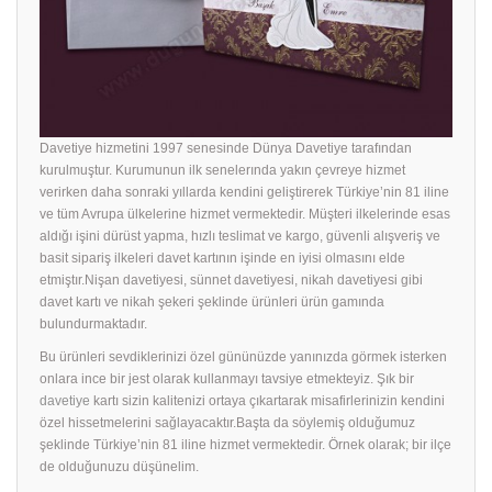
Davetiye hizmetini 1997 senesinde Dünya Davetiye tarafından
kurulmuştur. Kurumunun ilk senelerında yakın çevreye hizmet
verirken daha sonraki yıllarda kendini geliştirerek Türkiye’nin 81 iline
ve tüm Avrupa ülkelerine hizmet vermektedir. Müşteri ilkelerinde esas
aldığı işini dürüst yapma, hızlı teslimat ve kargo, güvenli alışveriş ve
basit sipariş ilkeleri davet kartının işinde en iyisi olmasını elde
etmiştır.Nişan davetiyesi, sünnet davetiyesi, nikah davetiyesi gibi
davet kartı ve nikah şekeri şeklinde ürünleri ürün gamında
bulundurmaktadır.
Bu ürünleri sevdiklerinizi özel gününüzde yanınızda görmek isterken
onlara ince bir jest olarak kullanmayı tavsiye etmekteyiz. Şık bir
davetiye
kartı sizin kalitenizi ortaya çıkartarak misafirlerinizin kendini
özel hissetmelerini sağlayacaktır.Başta da söylemiş olduğumuz
şeklinde Türkiye’nin 81 iline hizmet vermektedir. Örnek olarak; bir ilçe
de olduğunuzu düşünelim.