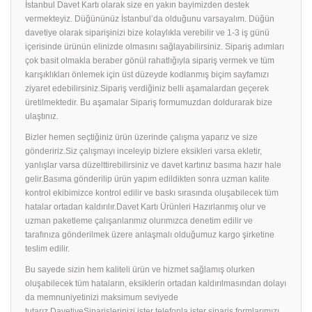
İstanbul Davet Kartı olarak size en yakın bayimizden destek
vermekteyiz. Düğününüz İstanbul’da olduğunu varsayalım. Düğün
davetiye olarak siparişinizi bize kolaylıkla verebilir ve 1-3 iş günü
içerisinde ürünün elinizde olmasını sağlayabilirsiniz. Sipariş adımları
çok basit olmakla beraber gönül rahatlığıyla sipariş vermek ve tüm
karışıklıkları önlemek için üst düzeyde kodlanmış biçim sayfamızı
ziyaret edebilirsiniz.Sipariş verdiğiniz belli aşamalardan geçerek
üretilmektedir. Bu aşamalar Sipariş formumuzdan doldurarak bize
ulaştınız.
Bizler hemen seçtiğiniz ürün üzerinde çalışma yaparız ve size
göndeririz.Siz çalışmayı inceleyip bizlere eksikleri varsa ekletir,
yanlışlar varsa düzelttirebilirsiniz ve davet kartınız basıma hazır hale
gelir.Basıma gönderilip ürün yapım edildikten sonra uzman kalite
kontrol ekibimizce kontrol edilir ve baskı sırasında oluşabilecek tüm
hatalar ortadan kaldırılır.Davet Kartı Ürünleri Hazırlanmış olur ve
uzman paketleme çalışanlarımız olurımızca denetim edilir ve
tarafınıza gönderilmek üzere anlaşmalı olduğumuz kargo şirketine
teslim edilir.
Bu sayede sizin hem kaliteli ürün ve hizmet sağlamış olurken
oluşabilecek tüm hataların, eksiklerin ortadan kaldırılmasından dolayı
da memnuniyetinizi maksimum seviyede
tutarız.DavetiyeSiparişlerinizi ister telefonla ister sipariş formlarımızı