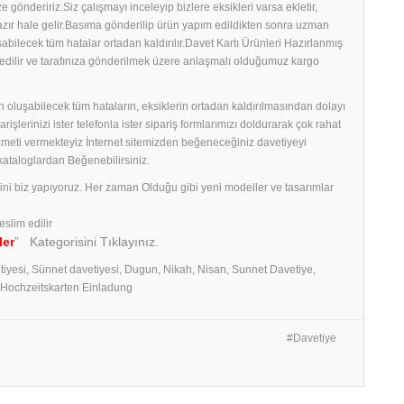
 göndeririz.Siz çalışmayı inceleyip bizlere eksikleri varsa ekletir,
 hazır hale gelir.Basıma gönderilip ürün yapım edildikten sonra uzman
uşabilecek tüm hatalar ortadan kaldırılır.Davet Kartı Ürünleri Hazırlanmış
edilir ve tarafınıza gönderilmek üzere anlaşmalı olduğumuz kargo
 oluşabilecek tüm hataların, eksiklerin ortadan kaldırılmasından dolayı
erinizi ister telefonla ister sipariş formlarımızı doldurarak çok rahat
izmeti vermekteyiz İnternet sitemizden beğeneceğiniz davetiyeyi
 kataloglardan Beğenebilirsiniz.
rini biz yapıyoruz. Her zaman Olduğu gibi yeni modeller ve tasarımlar
eslim edilir
ler
” Kategorisini Tıklayınız.
tiyesi, Sünnet davetiyesi, Dugun, Nikah, Nisan, Sunnet Davetiye,
, Hochzeitskarten Einladung
Davetiye