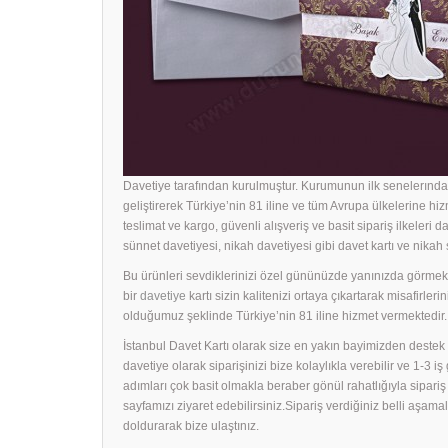
Davetiye tarafından kurulmuştur. Kurumunun ilk senelerında 
geliştirerek Türkiye’nin 81 iline ve tüm Avrupa ülkelerine hiz
teslimat ve kargo, güvenli alışveriş ve basit sipariş ilkeleri d
sünnet davetiyesi, nikah davetiyesi gibi davet kartı ve nika
Bu ürünleri sevdiklerinizi özel gününüzde yanınızda görmek i
bir
davetiye
kartı sizin kalitenizi ortaya çıkartarak misafirle
olduğumuz şeklinde Türkiye’nin 81 iline hizmet vermektedir.
İstanbul Davet Kartı olarak size en yakın bayimizden dest
davetiye olarak siparişinizi bize kolaylıkla verebilir ve 1-3 i
adımları çok basit olmakla beraber gönül rahatlığıyla sipari
sayfamızı ziyaret edebilirsiniz.Sipariş verdiğiniz belli aş
doldurarak bize ulaştınız.