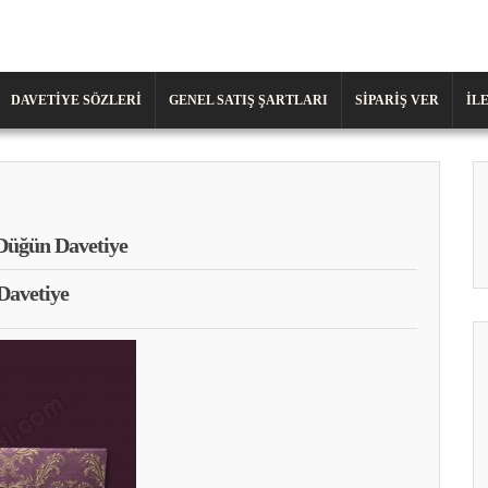
DAVETIYE SÖZLERI
GENEL SATIŞ ŞARTLARI
SIPARIŞ VER
İL
Düğün Davetiye
Davetiye