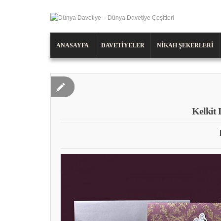
ANASAYFA
DAVETIYELER
NIKAH ŞEKERLERI
Kelkit 