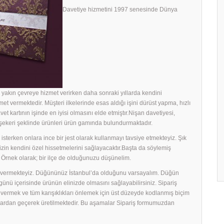
Davetiye hizmetini 1997 senesinde Dünya
yakın çevreye hizmet verirken daha sonraki yıllarda kendini
met vermektedir. Müşteri ilkelerinde esas aldığı işini dürüst yapma, hızlı
avet kartının işinde en iyisi olmasını elde etmiştır.Nişan davetiyesi,
h şekeri şeklinde ürünleri ürün gamında bulundurmaktadır.
sterken onlara ince bir jest olarak kullanmayı tavsiye etmekteyiz. Şık
rinizin kendini özel hissetmelerini sağlayacaktır.Başta da söylemiş
 Örnek olarak; bir ilçe de olduğunuzu düşünelim.
ek vermekteyiz. Düğününüz İstanbul’da olduğunu varsayalım. Düğün
ş günü içerisinde ürünün elinizde olmasını sağlayabilirsiniz. Sipariş
ş vermek ve tüm karışıklıkları önlemek için üst düzeyde kodlanmış biçim
amalardan geçerek üretilmektedir. Bu aşamalar Sipariş formumuzdan