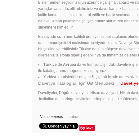
Bizler hemen seçtiğiniz ürün üzerinde çalışma yaparız ve size
yanlışlar varsa düzelttirebilirsiniz ve davet kartınız basıma
kalite kontrol ekibimizce kontrol edilir ve baskı sırasında ol
olur ve uzman paketleme çalışanlarımız olurımızca denetim 
şirketine teslim edilir.
Bu sayede sizin hem kaliteli ürün ve hizmet sağlamış olurken
da memnuniyetinizi maksimum seviyede tutarız.DavetiyeSiparişl
bir şekilde verebilirsiniz.Türkiye de tüm bölgeye davetiye h
dilerseniz telefonla sipariş edebilir ya da firmamıza gelerek
Türkiye
de
Avrupa
da ve tüm yurtdışındaki davetiye işle
ile kataloglarımızı beğeninize sunuyoruz .
Yurtdışı siparişleriniz en geç
5
iş günü içinde adresinize t
Davetiye Katalogları İçin Üst Menüdeki “
Davetiye
Davetiyeler, Düğün davetiyesi, Nişan davetiyesi, Nikah dave
Invitation de mariage, invitations simples et peu coûteuses
No comments
patron
Save