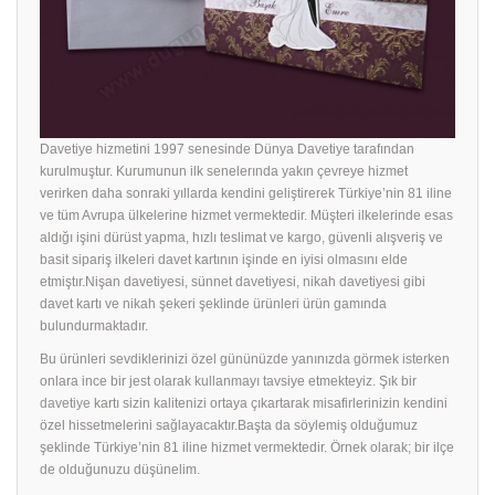
Davetiye hizmetini 1997 senesinde Dünya Davetiye tarafından
kurulmuştur. Kurumunun ilk senelerında yakın çevreye hizmet
verirken daha sonraki yıllarda kendini geliştirerek Türkiye’nin 81 iline
ve tüm Avrupa ülkelerine hizmet vermektedir. Müşteri ilkelerinde esas
aldığı işini dürüst yapma, hızlı teslimat ve kargo, güvenli alışveriş ve
basit sipariş ilkeleri davet kartının işinde en iyisi olmasını elde
etmiştır.Nişan davetiyesi, sünnet davetiyesi, nikah davetiyesi gibi
davet kartı ve nikah şekeri şeklinde ürünleri ürün gamında
bulundurmaktadır.
Bu ürünleri sevdiklerinizi özel gününüzde yanınızda görmek isterken
onlara ince bir jest olarak kullanmayı tavsiye etmekteyiz. Şık bir
davetiye
kartı sizin kalitenizi ortaya çıkartarak misafirlerinizin kendini
özel hissetmelerini sağlayacaktır.Başta da söylemiş olduğumuz
şeklinde Türkiye’nin 81 iline hizmet vermektedir. Örnek olarak; bir ilçe
de olduğunuzu düşünelim.