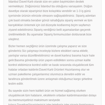
İstanbul Davet Kartı olarak size en yakın bayimizden destek
vermekteyiz. Düğününüz İstanbul’da olduğunu varsayalım. Düğün
davetiye olarak siparişinizi bize kolaylıkla verebilir ve 1-3 iş günü
içerisinde ürünün elinizde olmasını sağlayabilirsiniz. Sipariş adımları
çok basit olmakla beraber gönül rahatlığıyla sipariş vermek ve tüm
karışıklıkları önlemek için üst düzeyde kodlanmış biçim sayfamızı
ziyaret edebilirsiniz.Sipariş verdiğiniz belli aşamalardan geçerek
üretilmektedir. Bu aşamalar Sipariş formumuzdan doldurarak bize
ulaştınız.
Bizler hemen seçtiğiniz ürün üzerinde çalışma yaparız ve size
göndeririz.Siz çalışmayı inceleyip bizlere eksikleri varsa ekletir,
yanlışlar varsa düzelttirebilirsiniz ve davet kartınız basıma hazır hale
gelir.Basıma gönderilip ürün yapım edildikten sonra uzman kalite
kontrol ekibimizce kontrol edilir ve baskı sırasında oluşabilecek tüm
hatalar ortadan kaldırılır.Davet Kartı Ürünleri Hazırlanmış olur ve
uzman paketleme çalışanlarımız olurımızca denetim edilir ve
tarafınıza gönderilmek üzere anlaşmalı olduğumuz kargo şirketine
teslim edilir.
Bu sayede sizin hem kaliteli ürün ve hizmet sağlamış olurken
oluşabilecek tüm hataların, eksiklerin ortadan kaldırılmasından dolayı
da memnuniyetinizi maksimum seviyede
tutarız.DavetiyeSiparişlerinizi ister telefonla ister sipariş formlarımızı