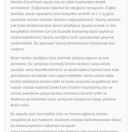
İstanbul Davet Kartı olarak size en yakın bayimizden destek
vermekteyiz. Düğününüz İstanbul’da olduğunu varsayalım. Düğün
davetiye olarak siparişinizi bize kolaylıkla verebilir ve 1-3 iş günü
içerisinde ürünün elinizde olmasını sağlayabilirsiniz. Sipariş adımları
çok basit olmakla beraber gönül rahatlığıyla sipariş vermek ve tüm
karışıklıkları önlemek için üst düzeyde kodlanmış biçim sayfamızı
ziyaret edebilirsiniz.Sipariş verdiğiniz belli aşamalardan geçerek
üretilmektedir. Bu aşamalar Sipariş formumuzdan doldurarak bize
ulaştınız.
Bizler hemen seçtiğiniz ürün üzerinde çalışma yaparız ve size
göndeririz.Siz çalışmayı inceleyip bizlere eksikleri varsa ekletir,
yanlışlar varsa düzelttirebilirsiniz ve davet kartınız basıma hazır hale
gelir.Basıma gönderilip ürün yapım edildikten sonra uzman kalite
kontrol ekibimizce kontrol edilir ve baskı sırasında oluşabilecek tüm
hatalar ortadan kaldırılır.Davet Kartı Ürünleri Hazırlanmış olur ve
uzman paketleme çalışanlarımız olurımızca denetim edilir ve
tarafınıza gönderilmek üzere anlaşmalı olduğumuz kargo şirketine
teslim edilir.
Bu sayede sizin hem kaliteli ürün ve hizmet sağlamış olurken
oluşabilecek tüm hataların, eksiklerin ortadan kaldırılmasından dolayı
da memnuniyetinizi maksimum seviyede
tutarız.DavetiyeSiparişlerinizi ister telefonla ister sipariş formlarımızı