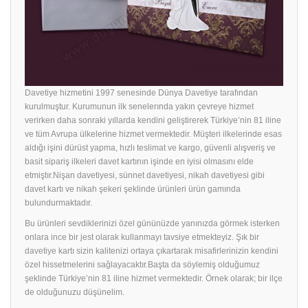
Davetiye hizmetini 1997 senesinde Dünya Davetiye tarafından
kurulmuştur. Kurumunun ilk senelerında yakın çevreye hizmet
verirken daha sonraki yıllarda kendini geliştirerek Türkiye’nin 81 iline
ve tüm Avrupa ülkelerine hizmet vermektedir. Müşteri ilkelerinde esas
aldığı işini dürüst yapma, hızlı teslimat ve kargo, güvenli alışveriş ve
basit sipariş ilkeleri davet kartının işinde en iyisi olmasını elde
etmiştır.Nişan davetiyesi, sünnet davetiyesi, nikah davetiyesi gibi
davet kartı ve nikah şekeri şeklinde ürünleri ürün gamında
bulundurmaktadır.
Bu ürünleri sevdiklerinizi özel gününüzde yanınızda görmek isterken
onlara ince bir jest olarak kullanmayı tavsiye etmekteyiz. Şık bir
davetiye
kartı sizin kalitenizi ortaya çıkartarak misafirlerinizin kendini
özel hissetmelerini sağlayacaktır.Başta da söylemiş olduğumuz
şeklinde Türkiye’nin 81 iline hizmet vermektedir. Örnek olarak; bir ilçe
de olduğunuzu düşünelim.