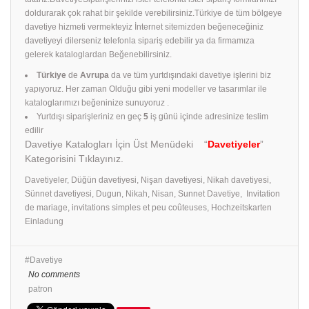
doldurarak çok rahat bir şekilde verebilirsiniz.Türkiye de tüm bölgeye
davetiye hizmeti vermekteyiz İnternet sitemizden beğeneceğiniz
davetiyeyi dilerseniz telefonla sipariş edebilir ya da firmamıza
gelerek kataloglardan Beğenebilirsiniz.
Türkiye
de
Avrupa
da ve tüm yurtdışındaki davetiye işlerini biz
yapıyoruz. Her zaman Olduğu gibi yeni modeller ve tasarımlar ile
kataloglarımızı beğeninize sunuyoruz .
Yurtdışı siparişleriniz en geç
5
iş günü içinde adresinize teslim
edilir
Davetiye Katalogları İçin Üst Menüdeki “
Davetiyeler
”
Kategorisini Tıklayınız.
Davetiyeler, Düğün davetiyesi, Nişan davetiyesi, Nikah davetiyesi,
Sünnet davetiyesi, Dugun, Nikah, Nisan, Sunnet Davetiye, Invitation
de mariage, invitations simples et peu coûteuses, Hochzeitskarten
Einladung
Davetiye
No comments
patron