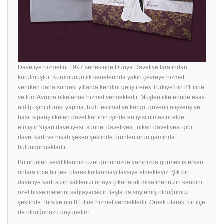
Davetiye hizmetini 1997 senesinde Dünya Davetiye tarafından
kurulmuştur. Kurumunun ilk senelerında yakın çevreye hizmet
verirken daha sonraki yıllarda kendini geliştirerek Türkiye’nin 81 iline
ve tüm Avrupa ülkelerine hizmet vermektedir. Müşteri ilkelerinde esas
aldığı işini dürüst yapma, hızlı teslimat ve kargo, güvenli alışveriş ve
basit sipariş ilkeleri davet kartının işinde en iyisi olmasını elde
etmiştır.Nişan davetiyesi, sünnet davetiyesi, nikah davetiyesi gibi
davet kartı ve nikah şekeri şeklinde ürünleri ürün gamında
bulundurmaktadır.
Bu ürünleri sevdiklerinizi özel gününüzde yanınızda görmek isterken
onlara ince bir jest olarak kullanmayı tavsiye etmekteyiz. Şık bir
davetiye
kartı sizin kalitenizi ortaya çıkartarak misafirlerinizin kendini
özel hissetmelerini sağlayacaktır.Başta da söylemiş olduğumuz
şeklinde Türkiye’nin 81 iline hizmet vermektedir. Örnek olarak; bir ilçe
de olduğunuzu düşünelim.