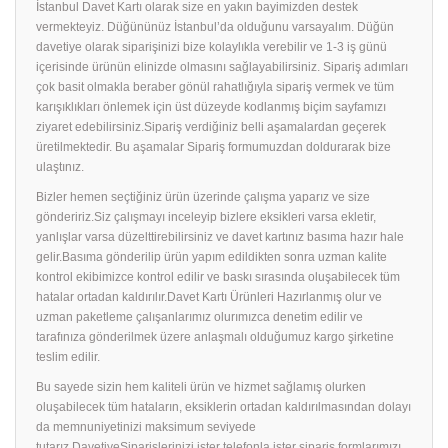
İstanbul Davet Kartı olarak size en yakın bayimizden destek
vermekteyiz. Düğününüz İstanbul’da olduğunu varsayalım. Düğün
davetiye olarak siparişinizi bize kolaylıkla verebilir ve 1-3 iş günü
içerisinde ürünün elinizde olmasını sağlayabilirsiniz. Sipariş adımları
çok basit olmakla beraber gönül rahatlığıyla sipariş vermek ve tüm
karışıklıkları önlemek için üst düzeyde kodlanmış biçim sayfamızı
ziyaret edebilirsiniz.Sipariş verdiğiniz belli aşamalardan geçerek
üretilmektedir. Bu aşamalar Sipariş formumuzdan doldurarak bize
ulaştınız.
Bizler hemen seçtiğiniz ürün üzerinde çalışma yaparız ve size
göndeririz.Siz çalışmayı inceleyip bizlere eksikleri varsa ekletir,
yanlışlar varsa düzelttirebilirsiniz ve davet kartınız basıma hazır hale
gelir.Basıma gönderilip ürün yapım edildikten sonra uzman kalite
kontrol ekibimizce kontrol edilir ve baskı sırasında oluşabilecek tüm
hatalar ortadan kaldırılır.Davet Kartı Ürünleri Hazırlanmış olur ve
uzman paketleme çalışanlarımız olurımızca denetim edilir ve
tarafınıza gönderilmek üzere anlaşmalı olduğumuz kargo şirketine
teslim edilir.
Bu sayede sizin hem kaliteli ürün ve hizmet sağlamış olurken
oluşabilecek tüm hataların, eksiklerin ortadan kaldırılmasından dolayı
da memnuniyetinizi maksimum seviyede
tutarız.DavetiyeSiparişlerinizi ister telefonla ister sipariş formlarımızı