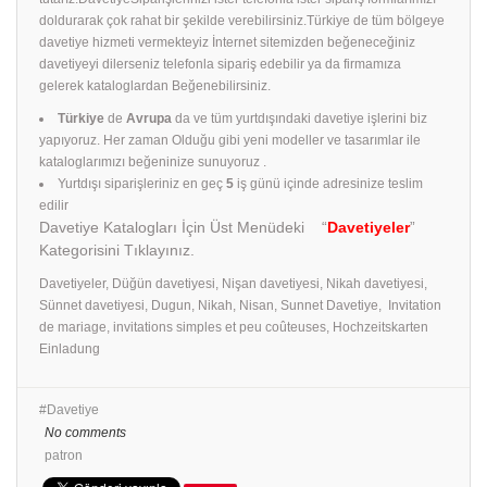
doldurarak çok rahat bir şekilde verebilirsiniz.Türkiye de tüm bölgeye
davetiye hizmeti vermekteyiz İnternet sitemizden beğeneceğiniz
davetiyeyi dilerseniz telefonla sipariş edebilir ya da firmamıza
gelerek kataloglardan Beğenebilirsiniz.
Türkiye
de
Avrupa
da ve tüm yurtdışındaki davetiye işlerini biz
yapıyoruz. Her zaman Olduğu gibi yeni modeller ve tasarımlar ile
kataloglarımızı beğeninize sunuyoruz .
Yurtdışı siparişleriniz en geç
5
iş günü içinde adresinize teslim
edilir
Davetiye Katalogları İçin Üst Menüdeki “
Davetiyeler
”
Kategorisini Tıklayınız.
Davetiyeler, Düğün davetiyesi, Nişan davetiyesi, Nikah davetiyesi,
Sünnet davetiyesi, Dugun, Nikah, Nisan, Sunnet Davetiye, Invitation
de mariage, invitations simples et peu coûteuses, Hochzeitskarten
Einladung
Davetiye
No comments
patron