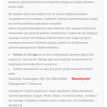
tarafınıza gönderilmek üzere anlaşmalı olduğumuz kargo şirketine
teslim edilir.
Bu sayede sizin hem kaliteli ürün ve hizmet sağlamış olurken
oluşabilecek tüm hataların, eksiklerin ortadan kaldırılmasından dolayı
da memnuniyetinizi maksimum seviyede
tutarız.DavetiyeSiparişlerinizi ister telefonla ister sipariş formlarımızı
doldurarak çok rahat bir şekilde verebilirsiniz.Türkiye de tüm bölgeye
davetiye hizmeti vermekteyiz İnternet sitemizden beğeneceğiniz
davetiyeyi dilerseniz telefonla sipariş edebilir ya da firmamıza
gelerek kataloglardan Beğenebilirsiniz.
Türkiye
de
Avrupa
da ve tüm yurtdışındaki davetiye işlerini biz
yapıyoruz. Her zaman Olduğu gibi yeni modeller ve tasarımlar ile
kataloglarımızı beğeninize sunuyoruz .
Yurtdışı siparişleriniz en geç
5
iş günü içinde adresinize teslim
edilir
Davetiye Katalogları İçin Üst Menüdeki “
Davetiyeler
”
Kategorisini Tıklayınız.
Davetiyeler, Düğün davetiyesi, Nişan davetiyesi, Nikah davetiyesi,
Sünnet davetiyesi, Dugun, Nikah, Nisan, Sunnet Davetiye, Invitation
de mariage, invitations simples et peu coûteuses, Hochzeitskarten
Einladung