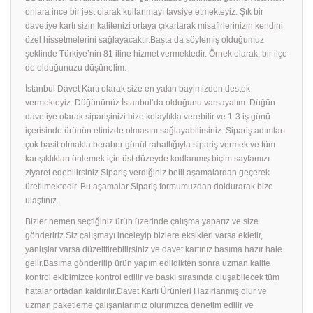
onlara ince bir jest olarak kullanmayı tavsiye etmekteyiz. Şık bir
davetiye
kartı sizin kalitenizi ortaya çıkartarak misafirlerinizin kendini
özel hissetmelerini sağlayacaktır.Başta da söylemiş olduğumuz
şeklinde Türkiye’nin 81 iline hizmet vermektedir. Örnek olarak; bir ilçe
de olduğunuzu düşünelim.
İstanbul Davet Kartı olarak size en yakın bayimizden destek
vermekteyiz. Düğününüz İstanbul’da olduğunu varsayalım. Düğün
davetiye olarak siparişinizi bize kolaylıkla verebilir ve 1-3 iş günü
içerisinde ürünün elinizde olmasını sağlayabilirsiniz. Sipariş adımları
çok basit olmakla beraber gönül rahatlığıyla sipariş vermek ve tüm
karışıklıkları önlemek için üst düzeyde kodlanmış biçim sayfamızı
ziyaret edebilirsiniz.Sipariş verdiğiniz belli aşamalardan geçerek
üretilmektedir. Bu aşamalar Sipariş formumuzdan doldurarak bize
ulaştınız.
Bizler hemen seçtiğiniz ürün üzerinde çalışma yaparız ve size
göndeririz.Siz çalışmayı inceleyip bizlere eksikleri varsa ekletir,
yanlışlar varsa düzelttirebilirsiniz ve davet kartınız basıma hazır hale
gelir.Basıma gönderilip ürün yapım edildikten sonra uzman kalite
kontrol ekibimizce kontrol edilir ve baskı sırasında oluşabilecek tüm
hatalar ortadan kaldırılır.Davet Kartı Ürünleri Hazırlanmış olur ve
uzman paketleme çalışanlarımız olurımızca denetim edilir ve