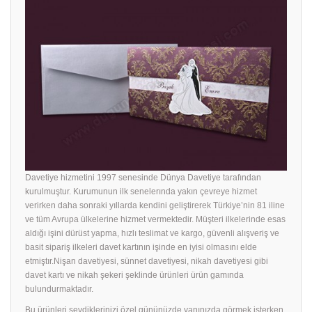
Davetiye hizmetini 1997 senesinde Dünya Davetiye tarafından
kurulmuştur. Kurumunun ilk senelerında yakın çevreye hizmet
verirken daha sonraki yıllarda kendini geliştirerek Türkiye’nin 81 iline
ve tüm Avrupa ülkelerine hizmet vermektedir. Müşteri ilkelerinde esas
aldığı işini dürüst yapma, hızlı teslimat ve kargo, güvenli alışveriş ve
basit sipariş ilkeleri davet kartının işinde en iyisi olmasını elde
etmiştır.Nişan davetiyesi, sünnet davetiyesi, nikah davetiyesi gibi
davet kartı ve nikah şekeri şeklinde ürünleri ürün gamında
bulundurmaktadır.
Bu ürünleri sevdiklerinizi özel gününüzde yanınızda görmek isterken