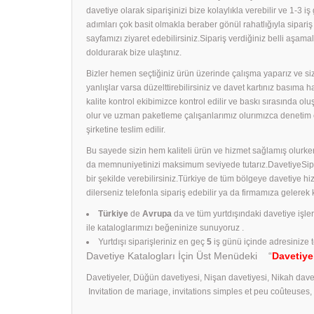
davetiye olarak siparişinizi bize kolaylıkla verebilir ve 1-3 i
adımları çok basit olmakla beraber gönül rahatlığıyla sipari
sayfamızı ziyaret edebilirsiniz.Sipariş verdiğiniz belli aş
doldurarak bize ulaştınız.
Bizler hemen seçtiğiniz ürün üzerinde çalışma yaparız ve size
yanlışlar varsa düzelttirebilirsiniz ve davet kartınız basıma
kalite kontrol ekibimizce kontrol edilir ve baskı sırasında ol
olur ve uzman paketleme çalışanlarımız olurımızca denetim 
şirketine teslim edilir.
Bu sayede sizin hem kaliteli ürün ve hizmet sağlamış olurken
da memnuniyetinizi maksimum seviyede tutarız.DavetiyeSiparişl
bir şekilde verebilirsiniz.Türkiye de tüm bölgeye davetiye h
dilerseniz telefonla sipariş edebilir ya da firmamıza gelerek
Türkiye
de
Avrupa
da ve tüm yurtdışındaki davetiye işle
ile kataloglarımızı beğeninize sunuyoruz .
Yurtdışı siparişleriniz en geç
5
iş günü içinde adresinize t
Davetiye Katalogları İçin Üst Menüdeki “
Davetiye
Davetiyeler, Düğün davetiyesi, Nişan davetiyesi, Nikah dave
Invitation de mariage, invitations simples et peu coûteuses