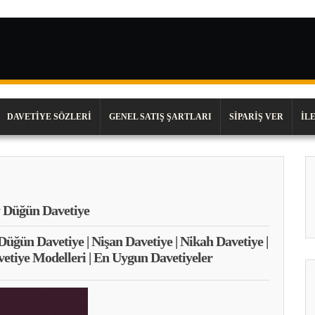
DAVETIYE SÖZLERI
GENEL SATIŞ ŞARTLARI
SIPARIŞ VER
İL
 Düğün Davetiye
 Düğün Davetiye | Nişan Davetiye | Nikah Davetiye |
vetiye Modelleri | En Uygun Davetiyeler