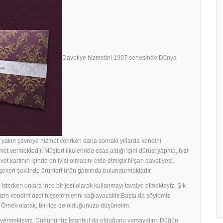
Davetiye hizmetini 1997 senesinde Dünya
yakın çevreye hizmet verirken daha sonraki yıllarda kendini
met vermektedir. Müşteri ilkelerinde esas aldığı işini dürüst yapma, hızlı
avet kartının işinde en iyisi olmasını elde etmiştır.Nişan davetiyesi,
h şekeri şeklinde ürünleri ürün gamında bulundurmaktadır.
sterken onlara ince bir jest olarak kullanmayı tavsiye etmekteyiz. Şık
rinizin kendini özel hissetmelerini sağlayacaktır.Başta da söylemiş
 Örnek olarak; bir ilçe de olduğunuzu düşünelim.
ek vermekteyiz. Düğününüz İstanbul’da olduğunu varsayalım. Düğün