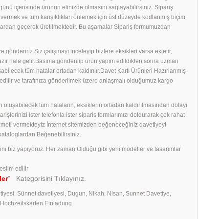
ş günü içerisinde ürünün elinizde olmasını sağlayabilirsiniz. Sipariş
ş vermek ve tüm karışıklıkları önlemek için üst düzeyde kodlanmış biçim
amalardan geçerek üretilmektedir. Bu aşamalar Sipariş formumuzdan
 göndeririz.Siz çalışmayı inceleyip bizlere eksikleri varsa ekletir,
 hazır hale gelir.Basıma gönderilip ürün yapım edildikten sonra uzman
uşabilecek tüm hatalar ortadan kaldırılır.Davet Kartı Ürünleri Hazırlanmış
edilir ve tarafınıza gönderilmek üzere anlaşmalı olduğumuz kargo
 oluşabilecek tüm hataların, eksiklerin ortadan kaldırılmasından dolayı
erinizi ister telefonla ister sipariş formlarımızı doldurarak çok rahat
izmeti vermekteyiz İnternet sitemizden beğeneceğiniz davetiyeyi
 kataloglardan Beğenebilirsiniz.
rini biz yapıyoruz. Her zaman Olduğu gibi yeni modeller ve tasarımlar
eslim edilir
ler
” Kategorisini Tıklayınız.
tiyesi, Sünnet davetiyesi, Dugun, Nikah, Nisan, Sunnet Davetiye,
, Hochzeitskarten Einladung