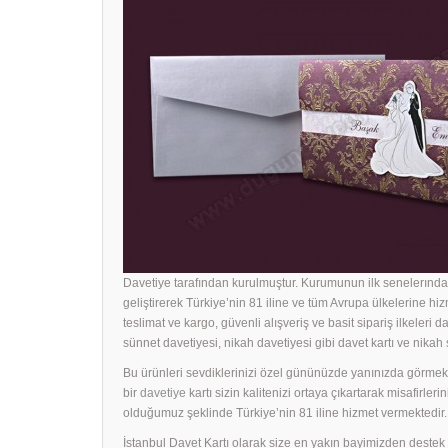
Davetiye tarafından kurulmuştur. Kurumunun ilk senelerında 
geliştirerek Türkiye’nin 81 iline ve tüm Avrupa ülkelerine hiz
teslimat ve kargo, güvenli alışveriş ve basit sipariş ilkeleri d
sünnet davetiyesi, nikah davetiyesi gibi davet kartı ve nika
Bu ürünleri sevdiklerinizi özel gününüzde yanınızda görmek i
bir
davetiye
kartı sizin kalitenizi ortaya çıkartarak misafirle
olduğumuz şeklinde Türkiye’nin 81 iline hizmet vermektedir.
İstanbul Davet Kartı olarak size en yakın bayimizden dest