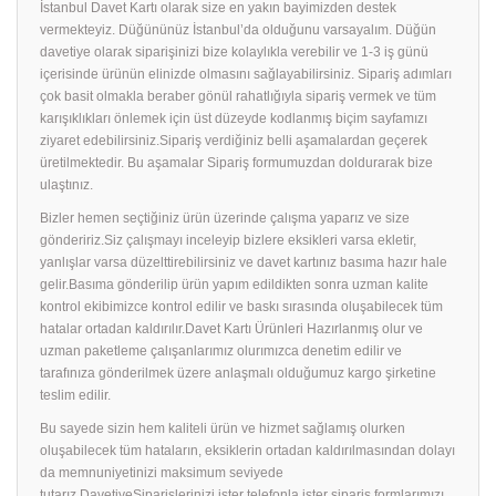
İstanbul Davet Kartı olarak size en yakın bayimizden destek
vermekteyiz. Düğününüz İstanbul’da olduğunu varsayalım. Düğün
davetiye olarak siparişinizi bize kolaylıkla verebilir ve 1-3 iş günü
içerisinde ürünün elinizde olmasını sağlayabilirsiniz. Sipariş adımları
çok basit olmakla beraber gönül rahatlığıyla sipariş vermek ve tüm
karışıklıkları önlemek için üst düzeyde kodlanmış biçim sayfamızı
ziyaret edebilirsiniz.Sipariş verdiğiniz belli aşamalardan geçerek
üretilmektedir. Bu aşamalar Sipariş formumuzdan doldurarak bize
ulaştınız.
Bizler hemen seçtiğiniz ürün üzerinde çalışma yaparız ve size
göndeririz.Siz çalışmayı inceleyip bizlere eksikleri varsa ekletir,
yanlışlar varsa düzelttirebilirsiniz ve davet kartınız basıma hazır hale
gelir.Basıma gönderilip ürün yapım edildikten sonra uzman kalite
kontrol ekibimizce kontrol edilir ve baskı sırasında oluşabilecek tüm
hatalar ortadan kaldırılır.Davet Kartı Ürünleri Hazırlanmış olur ve
uzman paketleme çalışanlarımız olurımızca denetim edilir ve
tarafınıza gönderilmek üzere anlaşmalı olduğumuz kargo şirketine
teslim edilir.
Bu sayede sizin hem kaliteli ürün ve hizmet sağlamış olurken
oluşabilecek tüm hataların, eksiklerin ortadan kaldırılmasından dolayı
da memnuniyetinizi maksimum seviyede
tutarız.DavetiyeSiparişlerinizi ister telefonla ister sipariş formlarımızı