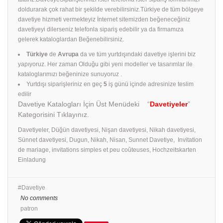
doldurarak çok rahat bir şekilde verebilirsiniz.Türkiye de tüm bölgeye
davetiye hizmeti vermekteyiz İnternet sitemizden beğeneceğiniz
davetiyeyi dilerseniz telefonla sipariş edebilir ya da firmamıza
gelerek kataloglardan Beğenebilirsiniz.
Türkiye
de
Avrupa
da ve tüm yurtdışındaki davetiye işlerini biz
yapıyoruz. Her zaman Olduğu gibi yeni modeller ve tasarımlar ile
kataloglarımızı beğeninize sunuyoruz .
Yurtdışı siparişleriniz en geç
5
iş günü içinde adresinize teslim
edilir
Davetiye Katalogları İçin Üst Menüdeki “
Davetiyeler
”
Kategorisini Tıklayınız.
Davetiyeler, Düğün davetiyesi, Nişan davetiyesi, Nikah davetiyesi,
Sünnet davetiyesi, Dugun, Nikah, Nisan, Sunnet Davetiye, Invitation
de mariage, invitations simples et peu coûteuses, Hochzeitskarten
Einladung
Davetiye
No comments
patron