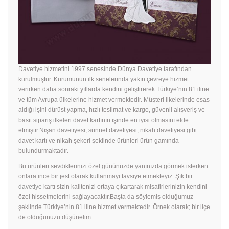
Davetiye hizmetini 1997 senesinde Dünya Davetiye tarafından
kurulmuştur. Kurumunun ilk senelerında yakın çevreye hizmet
verirken daha sonraki yıllarda kendini geliştirerek Türkiye’nin 81 iline
ve tüm Avrupa ülkelerine hizmet vermektedir. Müşteri ilkelerinde esas
aldığı işini dürüst yapma, hızlı teslimat ve kargo, güvenli alışveriş ve
basit sipariş ilkeleri davet kartının işinde en iyisi olmasını elde
etmiştır.Nişan davetiyesi, sünnet davetiyesi, nikah davetiyesi gibi
davet kartı ve nikah şekeri şeklinde ürünleri ürün gamında
bulundurmaktadır.
Bu ürünleri sevdiklerinizi özel gününüzde yanınızda görmek isterken
onlara ince bir jest olarak kullanmayı tavsiye etmekteyiz. Şık bir
davetiye
kartı sizin kalitenizi ortaya çıkartarak misafirlerinizin kendini
özel hissetmelerini sağlayacaktır.Başta da söylemiş olduğumuz
şeklinde Türkiye’nin 81 iline hizmet vermektedir. Örnek olarak; bir ilçe
de olduğunuzu düşünelim.