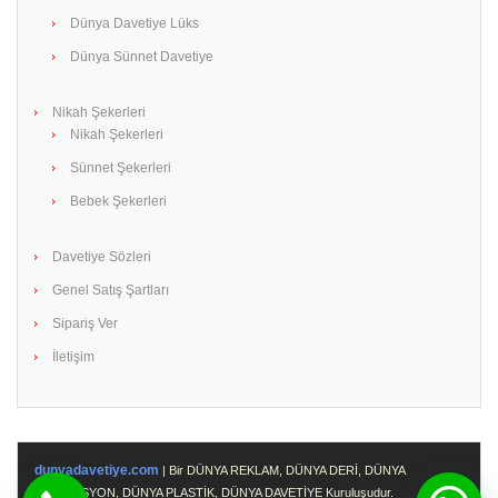
Dünya Davetiye Lüks
Dünya Sünnet Davetiye
Nikah Şekerleri
Nikah Şekerleri
Sünnet Şekerleri
Bebek Şekerleri
Davetiye Sözleri
Genel Satış Şartları
Sipariş Ver
İletişim
dunyadavetiye.com
| Bir DÜNYA REKLAM, DÜNYA DERİ, DÜNYA
PROMOSYON, DÜNYA PLASTİK, DÜNYA DAVETİYE Kuruluşudur.