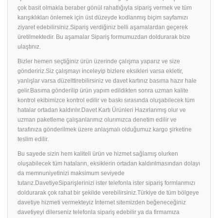
çok basit olmakla beraber gönül rahatlığıyla sipariş vermek ve tüm
karışıklıkları önlemek için üst düzeyde kodlanmış biçim sayfamızı
ziyaret edebilirsiniz.Sipariş verdiğiniz belli aşamalardan geçerek
üretilmektedir. Bu aşamalar Sipariş formumuzdan doldurarak bize
ulaştınız.
Bizler hemen seçtiğiniz ürün üzerinde çalışma yaparız ve size
göndeririz.Siz çalışmayı inceleyip bizlere eksikleri varsa ekletir,
yanlışlar varsa düzelttirebilirsiniz ve davet kartınız basıma hazır hale
gelir.Basıma gönderilip ürün yapım edildikten sonra uzman kalite
kontrol ekibimizce kontrol edilir ve baskı sırasında oluşabilecek tüm
hatalar ortadan kaldırılır.Davet Kartı Ürünleri Hazırlanmış olur ve
uzman paketleme çalışanlarımız olurımızca denetim edilir ve
tarafınıza gönderilmek üzere anlaşmalı olduğumuz kargo şirketine
teslim edilir.
Bu sayede sizin hem kaliteli ürün ve hizmet sağlamış olurken
oluşabilecek tüm hataların, eksiklerin ortadan kaldırılmasından dolayı
da memnuniyetinizi maksimum seviyede
tutarız.DavetiyeSiparişlerinizi ister telefonla ister sipariş formlarımızı
doldurarak çok rahat bir şekilde verebilirsiniz.Türkiye de tüm bölgeye
davetiye hizmeti vermekteyiz İnternet sitemizden beğeneceğiniz
davetiyeyi dilerseniz telefonla sipariş edebilir ya da firmamıza