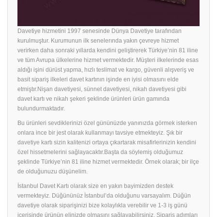
Davetiye hizmetini 1997 senesinde Dünya Davetiye tarafından
kurulmuştur. Kurumunun ilk senelerında yakın çevreye hizmet
verirken daha sonraki yıllarda kendini geliştirerek Türkiye’nin 81 iline
ve tüm Avrupa ülkelerine hizmet vermektedir. Müşteri ilkelerinde esas
aldığı işini dürüst yapma, hızlı teslimat ve kargo, güvenli alışveriş ve
basit sipariş ilkeleri davet kartının işinde en iyisi olmasını elde
etmiştır.Nişan davetiyesi, sünnet davetiyesi, nikah davetiyesi gibi
davet kartı ve nikah şekeri şeklinde ürünleri ürün gamında
bulundurmaktadır.
Bu ürünleri sevdiklerinizi özel gününüzde yanınızda görmek isterken
onlara ince bir jest olarak kullanmayı tavsiye etmekteyiz. Şık bir
davetiye
kartı sizin kalitenizi ortaya çıkartarak misafirlerinizin kendini
özel hissetmelerini sağlayacaktır.Başta da söylemiş olduğumuz
şeklinde Türkiye’nin 81 iline hizmet vermektedir. Örnek olarak; bir ilçe
de olduğunuzu düşünelim.
İstanbul Davet Kartı olarak size en yakın bayimizden destek
vermekteyiz. Düğününüz İstanbul’da olduğunu varsayalım. Düğün
davetiye olarak siparişinizi bize kolaylıkla verebilir ve 1-3 iş günü
içerisinde ürünün elinizde olmasını sağlayabilirsiniz. Sipariş adımları