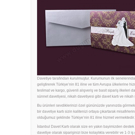
Davetiye tarafından kurulmuştur. Kurumunun ilk senelerında 
geliştirerek Türkiye’nin 81 iline ve tüm Avrupa ülkelerine hiz
teslimat ve kargo, güvenli alışveriş ve basit sipariş ilkeleri d
sünnet davetiyesi, nikah davetiyesi gibi davet kartı ve nika
Bu ürünleri sevdiklerinizi özel gününüzde yanınızda görmek i
bir
davetiye
kartı sizin kalitenizi ortaya çıkartarak misafirle
olduğumuz şeklinde Türkiye’nin 81 iline hizmet vermektedir.
İstanbul Davet Kartı olarak size en yakın bayimizden dest
davetiye olarak siparişinizi bize kolaylıkla verebilir ve 1-3 i