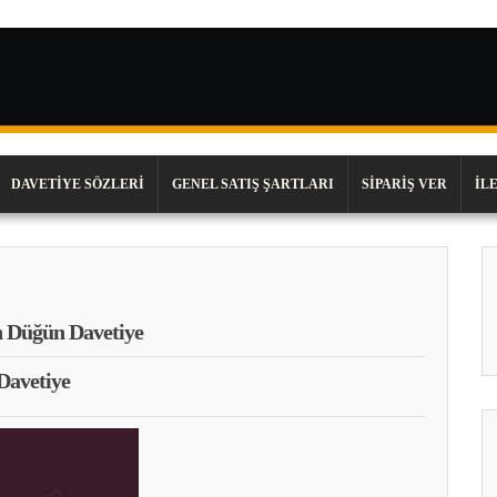
DAVETIYE SÖZLERI
GENEL SATIŞ ŞARTLARI
SIPARIŞ VER
İL
 Düğün Davetiye
Davetiye