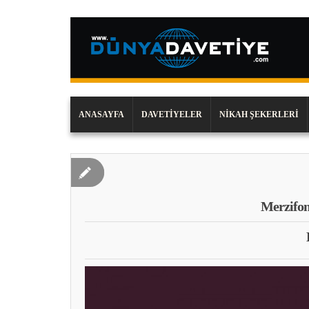
ANASAYFA
DAVETIYELER
NIKAH ŞEKERLERI
Merzifon