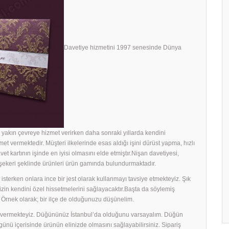
Davetiye hizmetini 1997 senesinde Dünya
yakın çevreye hizmet verirken daha sonraki yıllarda kendini
met vermektedir. Müşteri ilkelerinde esas aldığı işini dürüst yapma, hızlı
avet kartının işinde en iyisi olmasını elde etmiştır.Nişan davetiyesi,
h şekeri şeklinde ürünleri ürün gamında bulundurmaktadır.
sterken onlara ince bir jest olarak kullanmayı tavsiye etmekteyiz. Şık
rinizin kendini özel hissetmelerini sağlayacaktır.Başta da söylemiş
 Örnek olarak; bir ilçe de olduğunuzu düşünelim.
ek vermekteyiz. Düğününüz İstanbul’da olduğunu varsayalım. Düğün
ş günü içerisinde ürünün elinizde olmasını sağlayabilirsiniz. Sipariş