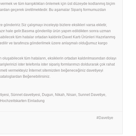
ş vermek ve tüm karışıklıkları önlemek için üst düzeyde kodlanmış biçim
amalardan geçerek üretilmektedir. Bu aşamalar Sipariş formumuzdan
 göndeririz.Siz çalışmayı inceleyip bizlere eksikleri varsa ekletir,
 hazır hale gelir.Basıma gönderilip ürün yapım edildikten sonra uzman
uşabilecek tüm hatalar ortadan kaldırılır.Davet Kartı Ürünleri Hazırlanmış
edilir ve tarafınıza gönderilmek üzere anlaşmalı olduğumuz kargo
 oluşabilecek tüm hataların, eksiklerin ortadan kaldırılmasından dolayı
erinizi ister telefonla ister sipariş formlarımızı doldurarak çok rahat
izmeti vermekteyiz İnternet sitemizden beğeneceğiniz davetiyeyi
 kataloglardan Beğenebilirsiniz.
tiyesi, Sünnet davetiyesi, Dugun, Nikah, Nisan, Sunnet Davetiye,
, Hochzeitskarten Einladung
Davetiye