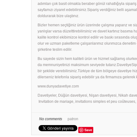
adımları çok basit olmakla beraber gönül rahatlığıyla sipari
sayfamızı ziyaret edebilirsiniz.Sipariş verdiğiniz belli aş
doldurarak bize ulaştınız.
Bizler hemen seçtiğiniz ürün üzerinde çalışma yaparız ve size
yanlışlar varsa düzelttirebilirsiniz ve davet kartınız basıma
kalite kontrol ekibimizce kontrol edilir ve baskı sırasında ol
olur ve uzman paketleme çalışanlarımız olurımızca denetim 
şirketine teslim edilir.
Bu sayede sizin hem kaliteli ürün ve hizmet sağlamış olurken
da memnuniyetinizi maksimum seviyede tutarız.DavetiyeSiparişl
bir şekilde verebilirsiniz.Türkiye de tüm bölgeye davetiye h
dilerseniz telefonla sipariş edebilir ya da firmamıza gelerek
www.dunyadavetiye.com
Davetiyeler, Düğün davetiyesi, Nişan davetiyesi, Nikah dave
Invitation de mariage, invitations simples et peu coûteuses
No comments
patron
Save