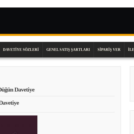
DAVETIYE SÖZLERI
GENEL SATIŞ ŞARTLARI
SIPARIŞ VER
İL
Düğün Davetiye
Davetiye