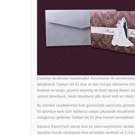
Davetiye tarafından kurulmuştur. Kurumunun ilk senelerında 
geliştirerek Türkiye’nin 81 iline ve tüm Avrupa ülkelerine hiz
teslimat ve kargo, güvenli alışveriş ve basit sipariş ilkeleri d
sünnet davetiyesi, nikah davetiyesi gibi davet kartı ve nika
Bu ürünleri sevdiklerinizi özel gününüzde yanınızda görmek i
bir
davetiye
kartı sizin kalitenizi ortaya çıkartarak misafirle
olduğumuz şeklinde Türkiye’nin 81 iline hizmet vermektedir.
İstanbul Davet Kartı olarak size en yakın bayimizden dest
davetiye olarak siparişinizi bize kolaylıkla verebilir ve 1-3 i