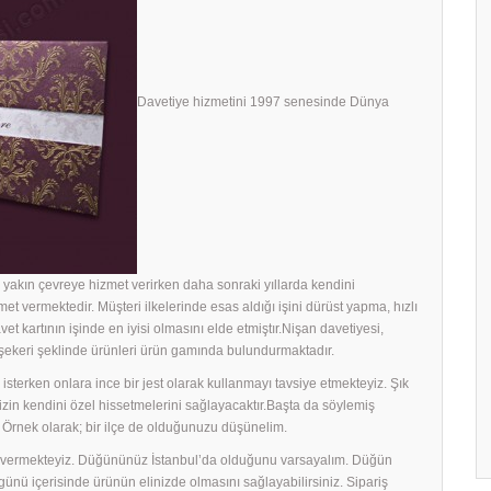
Davetiye hizmetini 1997 senesinde Dünya
yakın çevreye hizmet verirken daha sonraki yıllarda kendini
met vermektedir. Müşteri ilkelerinde esas aldığı işini dürüst yapma, hızlı
avet kartının işinde en iyisi olmasını elde etmiştır.Nişan davetiyesi,
h şekeri şeklinde ürünleri ürün gamında bulundurmaktadır.
sterken onlara ince bir jest olarak kullanmayı tavsiye etmekteyiz. Şık
rinizin kendini özel hissetmelerini sağlayacaktır.Başta da söylemiş
 Örnek olarak; bir ilçe de olduğunuzu düşünelim.
ek vermekteyiz. Düğününüz İstanbul’da olduğunu varsayalım. Düğün
ş günü içerisinde ürünün elinizde olmasını sağlayabilirsiniz. Sipariş