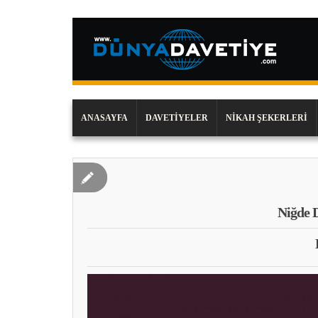
ANASAYFA
DAVETIYELER
NIKAH ŞEKERLERI
Niğde 