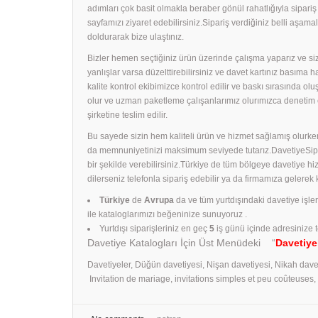
adımları çok basit olmakla beraber gönül rahatlığıyla sipari
sayfamızı ziyaret edebilirsiniz.Sipariş verdiğiniz belli aş
doldurarak bize ulaştınız.
Bizler hemen seçtiğiniz ürün üzerinde çalışma yaparız ve size
yanlışlar varsa düzelttirebilirsiniz ve davet kartınız basıma
kalite kontrol ekibimizce kontrol edilir ve baskı sırasında ol
olur ve uzman paketleme çalışanlarımız olurımızca denetim 
şirketine teslim edilir.
Bu sayede sizin hem kaliteli ürün ve hizmet sağlamış olurken
da memnuniyetinizi maksimum seviyede tutarız.DavetiyeSiparişl
bir şekilde verebilirsiniz.Türkiye de tüm bölgeye davetiye h
dilerseniz telefonla sipariş edebilir ya da firmamıza gelerek
Türkiye
de
Avrupa
da ve tüm yurtdışındaki davetiye işle
ile kataloglarımızı beğeninize sunuyoruz .
Yurtdışı siparişleriniz en geç
5
iş günü içinde adresinize t
Davetiye Katalogları İçin Üst Menüdeki “
Davetiye
Davetiyeler, Düğün davetiyesi, Nişan davetiyesi, Nikah dave
Invitation de mariage, invitations simples et peu coûteuses