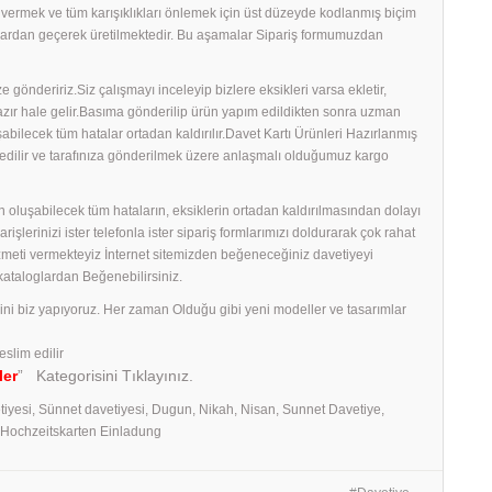
ş vermek ve tüm karışıklıkları önlemek için üst düzeyde kodlanmış biçim
amalardan geçerek üretilmektedir. Bu aşamalar Sipariş formumuzdan
 göndeririz.Siz çalışmayı inceleyip bizlere eksikleri varsa ekletir,
 hazır hale gelir.Basıma gönderilip ürün yapım edildikten sonra uzman
uşabilecek tüm hatalar ortadan kaldırılır.Davet Kartı Ürünleri Hazırlanmış
edilir ve tarafınıza gönderilmek üzere anlaşmalı olduğumuz kargo
 oluşabilecek tüm hataların, eksiklerin ortadan kaldırılmasından dolayı
erinizi ister telefonla ister sipariş formlarımızı doldurarak çok rahat
izmeti vermekteyiz İnternet sitemizden beğeneceğiniz davetiyeyi
 kataloglardan Beğenebilirsiniz.
rini biz yapıyoruz. Her zaman Olduğu gibi yeni modeller ve tasarımlar
eslim edilir
ler
” Kategorisini Tıklayınız.
tiyesi, Sünnet davetiyesi, Dugun, Nikah, Nisan, Sunnet Davetiye,
, Hochzeitskarten Einladung