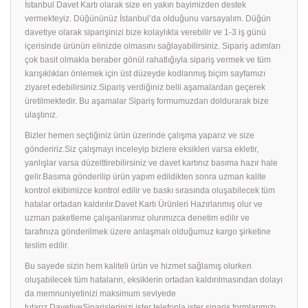
İstanbul Davet Kartı olarak size en yakın bayimizden destek
vermekteyiz. Düğününüz İstanbul’da olduğunu varsayalım. Düğün
davetiye olarak siparişinizi bize kolaylıkla verebilir ve 1-3 iş günü
içerisinde ürünün elinizde olmasını sağlayabilirsiniz. Sipariş adımları
çok basit olmakla beraber gönül rahatlığıyla sipariş vermek ve tüm
karışıklıkları önlemek için üst düzeyde kodlanmış biçim sayfamızı
ziyaret edebilirsiniz.Sipariş verdiğiniz belli aşamalardan geçerek
üretilmektedir. Bu aşamalar Sipariş formumuzdan doldurarak bize
ulaştınız.
Bizler hemen seçtiğiniz ürün üzerinde çalışma yaparız ve size
göndeririz.Siz çalışmayı inceleyip bizlere eksikleri varsa ekletir,
yanlışlar varsa düzelttirebilirsiniz ve davet kartınız basıma hazır hale
gelir.Basıma gönderilip ürün yapım edildikten sonra uzman kalite
kontrol ekibimizce kontrol edilir ve baskı sırasında oluşabilecek tüm
hatalar ortadan kaldırılır.Davet Kartı Ürünleri Hazırlanmış olur ve
uzman paketleme çalışanlarımız olurımızca denetim edilir ve
tarafınıza gönderilmek üzere anlaşmalı olduğumuz kargo şirketine
teslim edilir.
Bu sayede sizin hem kaliteli ürün ve hizmet sağlamış olurken
oluşabilecek tüm hataların, eksiklerin ortadan kaldırılmasından dolayı
da memnuniyetinizi maksimum seviyede
tutarız.DavetiyeSiparişlerinizi ister telefonla ister sipariş formlarımızı