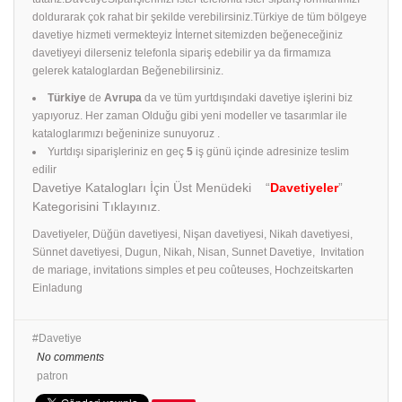
doldurarak çok rahat bir şekilde verebilirsiniz.Türkiye de tüm bölgeye
davetiye hizmeti vermekteyiz İnternet sitemizden beğeneceğiniz
davetiyeyi dilerseniz telefonla sipariş edebilir ya da firmamıza
gelerek kataloglardan Beğenebilirsiniz.
Türkiye
de
Avrupa
da ve tüm yurtdışındaki davetiye işlerini biz
yapıyoruz. Her zaman Olduğu gibi yeni modeller ve tasarımlar ile
kataloglarımızı beğeninize sunuyoruz .
Yurtdışı siparişleriniz en geç
5
iş günü içinde adresinize teslim
edilir
Davetiye Katalogları İçin Üst Menüdeki “
Davetiyeler
”
Kategorisini Tıklayınız.
Davetiyeler, Düğün davetiyesi, Nişan davetiyesi, Nikah davetiyesi,
Sünnet davetiyesi, Dugun, Nikah, Nisan, Sunnet Davetiye, Invitation
de mariage, invitations simples et peu coûteuses, Hochzeitskarten
Einladung
Davetiye
No comments
patron