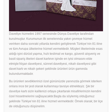
Davetiye hizmetini 1997 senesinde Dünya Davetiye tarafından
kurulmuştur. Kurumunun ilk senelerında yakın çevreye hizmet
verirken daha sonraki yıllarda kendini geliştirerek Türkiye’nin 81 iline
ve tüm Avrupa ülkelerine hizmet vermektedir. Müşteri ilkelerinde esas
aldığı işini dürüst yapma, hızlı teslimat ve kargo, güvenli alışveriş ve
basit sipariş ilkeleri davet kartının işinde en iyisi olmasını elde
etmiştır.Nişan davetiyesi, sünnet davetiyesi, nikah davetiyesi gibi
davet kartı ve nikah şekeri şeklinde ürünleri ürün gamında
bulundurmaktadır.
Bu ürünleri sevdiklerinizi özel gününüzde yanınızda görmek isterken
onlara ince bir jest olarak kullanmayı tavsiye etmekteyiz. Şık bir
davetiye
kartı sizin kalitenizi ortaya çıkartarak misafirlerinizin kendini
özel hissetmelerini sağlayacaktır.Başta da söylemiş olduğumuz
şeklinde Türkiye’nin 81 iline hizmet vermektedir. Örnek olarak; bir ilçe
de olduğunuzu düşünelim.