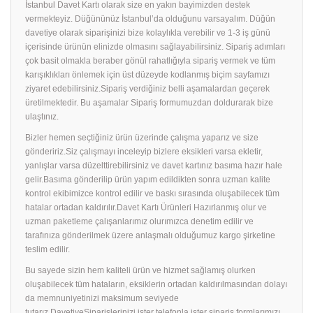
İstanbul Davet Kartı olarak size en yakın bayimizden destek
vermekteyiz. Düğününüz İstanbul’da olduğunu varsayalım. Düğün
davetiye olarak siparişinizi bize kolaylıkla verebilir ve 1-3 iş günü
içerisinde ürünün elinizde olmasını sağlayabilirsiniz. Sipariş adımları
çok basit olmakla beraber gönül rahatlığıyla sipariş vermek ve tüm
karışıklıkları önlemek için üst düzeyde kodlanmış biçim sayfamızı
ziyaret edebilirsiniz.Sipariş verdiğiniz belli aşamalardan geçerek
üretilmektedir. Bu aşamalar Sipariş formumuzdan doldurarak bize
ulaştınız.
Bizler hemen seçtiğiniz ürün üzerinde çalışma yaparız ve size
göndeririz.Siz çalışmayı inceleyip bizlere eksikleri varsa ekletir,
yanlışlar varsa düzelttirebilirsiniz ve davet kartınız basıma hazır hale
gelir.Basıma gönderilip ürün yapım edildikten sonra uzman kalite
kontrol ekibimizce kontrol edilir ve baskı sırasında oluşabilecek tüm
hatalar ortadan kaldırılır.Davet Kartı Ürünleri Hazırlanmış olur ve
uzman paketleme çalışanlarımız olurımızca denetim edilir ve
tarafınıza gönderilmek üzere anlaşmalı olduğumuz kargo şirketine
teslim edilir.
Bu sayede sizin hem kaliteli ürün ve hizmet sağlamış olurken
oluşabilecek tüm hataların, eksiklerin ortadan kaldırılmasından dolayı
da memnuniyetinizi maksimum seviyede
tutarız.DavetiyeSiparişlerinizi ister telefonla ister sipariş formlarımızı