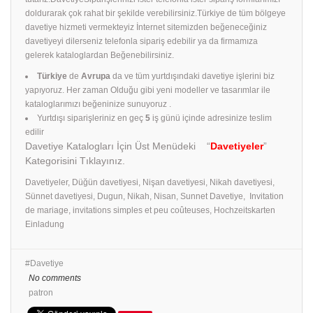
doldurarak çok rahat bir şekilde verebilirsiniz.Türkiye de tüm bölgeye
davetiye hizmeti vermekteyiz İnternet sitemizden beğeneceğiniz
davetiyeyi dilerseniz telefonla sipariş edebilir ya da firmamıza
gelerek kataloglardan Beğenebilirsiniz.
Türkiye
de
Avrupa
da ve tüm yurtdışındaki davetiye işlerini biz
yapıyoruz. Her zaman Olduğu gibi yeni modeller ve tasarımlar ile
kataloglarımızı beğeninize sunuyoruz .
Yurtdışı siparişleriniz en geç
5
iş günü içinde adresinize teslim
edilir
Davetiye Katalogları İçin Üst Menüdeki “
Davetiyeler
”
Kategorisini Tıklayınız.
Davetiyeler, Düğün davetiyesi, Nişan davetiyesi, Nikah davetiyesi,
Sünnet davetiyesi, Dugun, Nikah, Nisan, Sunnet Davetiye, Invitation
de mariage, invitations simples et peu coûteuses, Hochzeitskarten
Einladung
Davetiye
No comments
patron