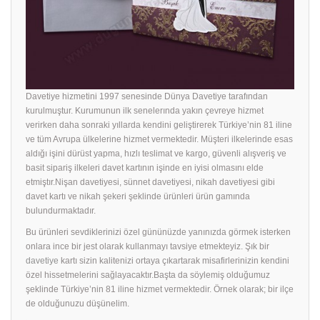
Davetiye hizmetini 1997 senesinde Dünya Davetiye tarafından
kurulmuştur. Kurumunun ilk senelerında yakın çevreye hizmet
verirken daha sonraki yıllarda kendini geliştirerek Türkiye’nin 81 iline
ve tüm Avrupa ülkelerine hizmet vermektedir. Müşteri ilkelerinde esas
aldığı işini dürüst yapma, hızlı teslimat ve kargo, güvenli alışveriş ve
basit sipariş ilkeleri davet kartının işinde en iyisi olmasını elde
etmiştır.Nişan davetiyesi, sünnet davetiyesi, nikah davetiyesi gibi
davet kartı ve nikah şekeri şeklinde ürünleri ürün gamında
bulundurmaktadır.
Bu ürünleri sevdiklerinizi özel gününüzde yanınızda görmek isterken
onlara ince bir jest olarak kullanmayı tavsiye etmekteyiz. Şık bir
davetiye
kartı sizin kalitenizi ortaya çıkartarak misafirlerinizin kendini
özel hissetmelerini sağlayacaktır.Başta da söylemiş olduğumuz
şeklinde Türkiye’nin 81 iline hizmet vermektedir. Örnek olarak; bir ilçe
de olduğunuzu düşünelim.