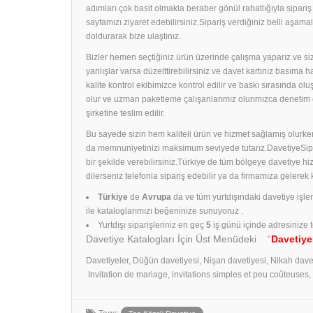
adımları çok basit olmakla beraber gönül rahatlığıyla sipari
sayfamızı ziyaret edebilirsiniz.Sipariş verdiğiniz belli aş
doldurarak bize ulaştınız.
Bizler hemen seçtiğiniz ürün üzerinde çalışma yaparız ve size
yanlışlar varsa düzelttirebilirsiniz ve davet kartınız basıma
kalite kontrol ekibimizce kontrol edilir ve baskı sırasında ol
olur ve uzman paketleme çalışanlarımız olurımızca denetim 
şirketine teslim edilir.
Bu sayede sizin hem kaliteli ürün ve hizmet sağlamış olurken
da memnuniyetinizi maksimum seviyede tutarız.DavetiyeSiparişl
bir şekilde verebilirsiniz.Türkiye de tüm bölgeye davetiye h
dilerseniz telefonla sipariş edebilir ya da firmamıza gelerek
Türkiye
de
Avrupa
da ve tüm yurtdışındaki davetiye işle
ile kataloglarımızı beğeninize sunuyoruz .
Yurtdışı siparişleriniz en geç
5
iş günü içinde adresinize t
Davetiye Katalogları İçin Üst Menüdeki “
Davetiye
Davetiyeler, Düğün davetiyesi, Nişan davetiyesi, Nikah dave
Invitation de mariage, invitations simples et peu coûteuses