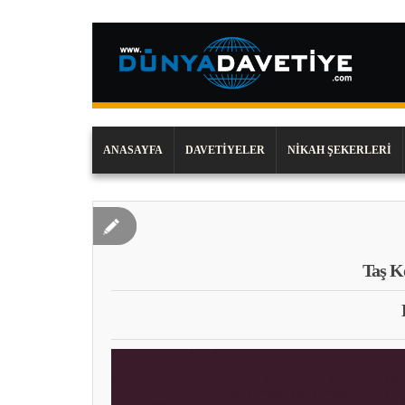
ANASAYFA
DAVETIYELER
NIKAH ŞEKERLERI
Taş K