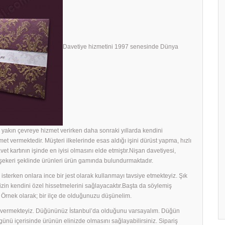
Davetiye hizmetini 1997 senesinde Dünya
yakın çevreye hizmet verirken daha sonraki yıllarda kendini
met vermektedir. Müşteri ilkelerinde esas aldığı işini dürüst yapma, hızlı
avet kartının işinde en iyisi olmasını elde etmiştır.Nişan davetiyesi,
h şekeri şeklinde ürünleri ürün gamında bulundurmaktadır.
sterken onlara ince bir jest olarak kullanmayı tavsiye etmekteyiz. Şık
rinizin kendini özel hissetmelerini sağlayacaktır.Başta da söylemiş
 Örnek olarak; bir ilçe de olduğunuzu düşünelim.
ek vermekteyiz. Düğününüz İstanbul’da olduğunu varsayalım. Düğün
ş günü içerisinde ürünün elinizde olmasını sağlayabilirsiniz. Sipariş