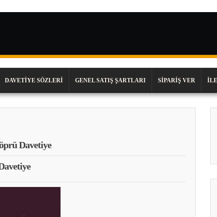
DAVETIYE SÖZLERI
GENEL SATIŞ ŞARTLARI
SIPARIŞ VER
İL
öprü Davetiye
Davetiye