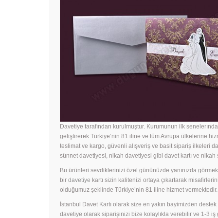
Davetiye tarafından kurulmuştur. Kurumunun ilk senelerında 
geliştirerek Türkiye’nin 81 iline ve tüm Avrupa ülkelerine hiz
teslimat ve kargo, güvenli alışveriş ve basit sipariş ilkeleri d
sünnet davetiyesi, nikah davetiyesi gibi davet kartı ve nika
Bu ürünleri sevdiklerinizi özel gününüzde yanınızda görmek i
bir
davetiye
kartı sizin kalitenizi ortaya çıkartarak misafirle
olduğumuz şeklinde Türkiye’nin 81 iline hizmet vermektedir.
İstanbul Davet Kartı olarak size en yakın bayimizden dest
davetiye olarak siparişinizi bize kolaylıkla verebilir ve 1-3 i