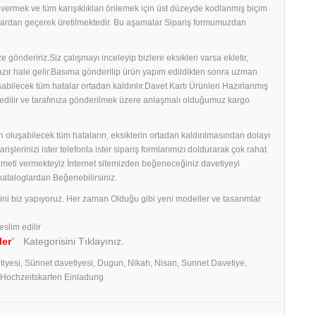
ş vermek ve tüm karışıklıkları önlemek için üst düzeyde kodlanmış biçim
amalardan geçerek üretilmektedir. Bu aşamalar Sipariş formumuzdan
 göndeririz.Siz çalışmayı inceleyip bizlere eksikleri varsa ekletir,
 hazır hale gelir.Basıma gönderilip ürün yapım edildikten sonra uzman
uşabilecek tüm hatalar ortadan kaldırılır.Davet Kartı Ürünleri Hazırlanmış
edilir ve tarafınıza gönderilmek üzere anlaşmalı olduğumuz kargo
 oluşabilecek tüm hataların, eksiklerin ortadan kaldırılmasından dolayı
erinizi ister telefonla ister sipariş formlarımızı doldurarak çok rahat
izmeti vermekteyiz İnternet sitemizden beğeneceğiniz davetiyeyi
 kataloglardan Beğenebilirsiniz.
rini biz yapıyoruz. Her zaman Olduğu gibi yeni modeller ve tasarımlar
eslim edilir
ler
” Kategorisini Tıklayınız.
tiyesi, Sünnet davetiyesi, Dugun, Nikah, Nisan, Sunnet Davetiye,
, Hochzeitskarten Einladung