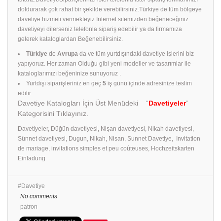
doldurarak çok rahat bir şekilde verebilirsiniz.Türkiye de tüm bölgeye
davetiye hizmeti vermekteyiz İnternet sitemizden beğeneceğiniz
davetiyeyi dilerseniz telefonla sipariş edebilir ya da firmamıza
gelerek kataloglardan Beğenebilirsiniz.
Türkiye
de
Avrupa
da ve tüm yurtdışındaki davetiye işlerini biz
yapıyoruz. Her zaman Olduğu gibi yeni modeller ve tasarımlar ile
kataloglarımızı beğeninize sunuyoruz .
Yurtdışı siparişleriniz en geç
5
iş günü içinde adresinize teslim
edilir
Davetiye Katalogları İçin Üst Menüdeki “
Davetiyeler
”
Kategorisini Tıklayınız.
Davetiyeler, Düğün davetiyesi, Nişan davetiyesi, Nikah davetiyesi,
Sünnet davetiyesi, Dugun, Nikah, Nisan, Sunnet Davetiye, Invitation
de mariage, invitations simples et peu coûteuses, Hochzeitskarten
Einladung
Davetiye
No comments
patron