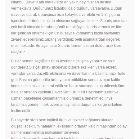
İstanbul Davet Kartı olarak size en yakın bayimizden destek
vermekteyiz. Düğününüz İstanbul’da olduğunu varsayalım. Düğün
davetiye olarak siparişinizi bize kolaylıkla verebilir ve 1-3 iş günü
içerisinde ürünün elinizde olmasını sağlayabilirsiniz. Sipariş adımları
çok basit olmakla beraber gönül rahatlığıyla sipariş vermek ve tüm
karışıklıkları önlemek için üst düzeyde kodlanmış biçim sayfamızı
ziyaret edebilirsiniz.Sipariş verdiğiniz belli aşamalardan geçerek
üretilmektedir. Bu aşamalar Sipariş formumuzdan doldurarak bize
ulaştınız.
Bizler hemen seçtiğiniz ürün üzerinde çalışma yaparız ve size
göndeririz.Siz çalışmayı inceleyip bizlere eksikleri varsa ekletir,
yanlışlar varsa düzelttirebilirsiniz ve davet kartınız basıma hazır hale
gelir.Basıma gönderilip ürün yapım edildikten sonra uzman kalite
kontrol ekibimizce kontrol edilir ve baskı sırasında oluşabilecek tüm
hatalar ortadan kaldırılır.Davet Kartı Ürünleri Hazırlanmış olur ve
uzman paketleme çalışanlarımız olurımızca denetim edilir ve
tarafınıza gönderilmek üzere anlaşmalı olduğumuz kargo şirketine
teslim edilir.
Bu sayede sizin hem kaliteli ürün ve hizmet sağlamış olurken
oluşabilecek tüm hataların, eksiklerin ortadan kaldırılmasından dolayı
da memnuniyetinizi maksimum seviyede
tutarız.DavetiyeSiparişlerinizi ister telefonla ister sipariş formlarımızı