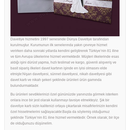
Davetiye hizmetini 1997 senesinde Dünya Davetiye tarafından
kurulmuştur. Kurumunun ilk senelerında yakın çevreye hizmet
verirken daha sonraki yıllarda kendini geliştirerek Türkiye’nin 81 iline
ve tüm Avrupa ülkelerine hizmet vermektedir. Müşteri ilkelerinde esas
aldığı işini dürüst yapma, hızlı teslimat ve kargo, güvenli alışveriş ve
basit sipariş ilkeleri davet kartının işinde en iyisi olmasını elde
etmiştır.Nişan davetiyesi, sünnet davetiyesi, nikah davetiyesi gibi
davet kartı ve nikah şekeri şeklinde ürünleri ürün gamında
bulundurmaktadır.
Bu ürünleri sevdiklerinizi özel gününüzde yanınızda görmek isterken
onlara ince bir jest olarak kullanmayı tavsiye etmekteyiz. Şık bir
davetiye
kartı sizin kalitenizi ortaya çıkartarak misafirlerinizin kendini
özel hissetmelerini sağlayacaktır.Başta da söylemiş olduğumuz
şeklinde Türkiye’nin 81 iline hizmet vermektedir. Örnek olarak; bir ilçe
de olduğunuzu düşünelim.