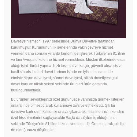
Davetiye hizmetini 1997 senesinde Dünya Davetiye tarafından
kurulmuştur. Kurumunun ilk senelerında yakın çevreye hizmet
verirken daha sonraki yıllarda kendini geliştirerek Türkiye’nin 81 iline
ve tüm Avrupa ülkelerine hizmet vermektedir. Müşteri ilkelerinde esas
aldığı işini dürüst yapma, hızlı teslimat ve kargo, güvenli alışveriş ve
basit sipariş ilkeleri davet kartının işinde en iyisi olmasını elde
etmiştır.Nişan davetiyesi, sünnet davetiyesi, nikah davetiyesi gibi
davet kartı ve nikah şekeri şeklinde ürünleri ürün gamında
bulundurmaktadır.
Bu ürünleri sevdiklerinizi özel gününüzde yanınızda görmek isterken
onlara ince bir jest olarak kullanmayı tavsiye etmekteyiz. Şık bir
davetiye
kartı sizin kalitenizi ortaya çıkartarak misafirlerinizin kendini
özel hissetmelerini sağlayacaktır.Başta da söylemiş olduğumuz
şeklinde Türkiye’nin 81 iline hizmet vermektedir. Örnek olarak; bir ilçe
de olduğunuzu düşünelim.