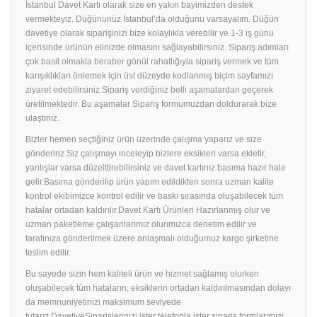
İstanbul Davet Kartı olarak size en yakın bayimizden destek
vermekteyiz. Düğününüz İstanbul’da olduğunu varsayalım. Düğün
davetiye olarak siparişinizi bize kolaylıkla verebilir ve 1-3 iş günü
içerisinde ürünün elinizde olmasını sağlayabilirsiniz. Sipariş adımları
çok basit olmakla beraber gönül rahatlığıyla sipariş vermek ve tüm
karışıklıkları önlemek için üst düzeyde kodlanmış biçim sayfamızı
ziyaret edebilirsiniz.Sipariş verdiğiniz belli aşamalardan geçerek
üretilmektedir. Bu aşamalar Sipariş formumuzdan doldurarak bize
ulaştınız.
Bizler hemen seçtiğiniz ürün üzerinde çalışma yaparız ve size
göndeririz.Siz çalışmayı inceleyip bizlere eksikleri varsa ekletir,
yanlışlar varsa düzelttirebilirsiniz ve davet kartınız basıma hazır hale
gelir.Basıma gönderilip ürün yapım edildikten sonra uzman kalite
kontrol ekibimizce kontrol edilir ve baskı sırasında oluşabilecek tüm
hatalar ortadan kaldırılır.Davet Kartı Ürünleri Hazırlanmış olur ve
uzman paketleme çalışanlarımız olurımızca denetim edilir ve
tarafınıza gönderilmek üzere anlaşmalı olduğumuz kargo şirketine
teslim edilir.
Bu sayede sizin hem kaliteli ürün ve hizmet sağlamış olurken
oluşabilecek tüm hataların, eksiklerin ortadan kaldırılmasından dolayı
da memnuniyetinizi maksimum seviyede
tutarız.DavetiyeSiparişlerinizi ister telefonla ister sipariş formlarımızı