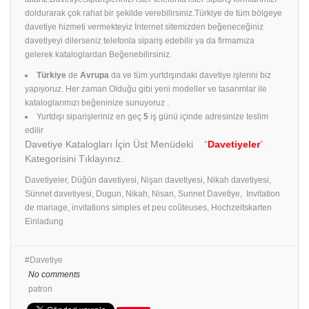
doldurarak çok rahat bir şekilde verebilirsiniz.Türkiye de tüm bölgeye
davetiye hizmeti vermekteyiz İnternet sitemizden beğeneceğiniz
davetiyeyi dilerseniz telefonla sipariş edebilir ya da firmamıza
gelerek kataloglardan Beğenebilirsiniz.
Türkiye
de
Avrupa
da ve tüm yurtdışındaki davetiye işlerini biz
yapıyoruz. Her zaman Olduğu gibi yeni modeller ve tasarımlar ile
kataloglarımızı beğeninize sunuyoruz .
Yurtdışı siparişleriniz en geç
5
iş günü içinde adresinize teslim
edilir
Davetiye Katalogları İçin Üst Menüdeki “
Davetiyeler
”
Kategorisini Tıklayınız.
Davetiyeler, Düğün davetiyesi, Nişan davetiyesi, Nikah davetiyesi,
Sünnet davetiyesi, Dugun, Nikah, Nisan, Sunnet Davetiye, Invitation
de mariage, invitations simples et peu coûteuses, Hochzeitskarten
Einladung
Davetiye
No comments
patron