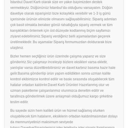
İstanbul Davet Kartı olarak size en yakın bayimizden destek
vermekteyiz. Düğününüz İstanbul’da olduğunu varsayalım. Düğün
davetiye olarak siparişinizi bize kolaylıkla verebilir ve 1-3 iş günü
içerisinde ürünün elinizde olmasını sağlayabilirsiniz. Sipariş adımları
çok basit olmakla beraber gönül rahatlığıyla sipariş vermek ve tüm
karışıklıkları önlemek için üst düzeyde kodlanmış biçim sayfamızı
ziyaret edebilirsiniz.Sipariş verdiğiniz belli aşamalardan geçerek
üretilmektedir. Bu aşamalar Sipariş formumuzdan doldurarak bize
ulaştınız.
Bizler hemen seçtiğiniz ürün üzerinde çalışma yaparız ve size
göndeririz.Siz çalışmayı inceleyip bizlere eksikleri varsa ekletir,
yanlışlar varsa düzelttirebilirsiniz ve davet kartınız basıma hazır hale
gelir.Basıma gönderilip ürün yapım edildikten sonra uzman kalite
kontrol ekibimizce kontrol edilir ve baskı sırasında oluşabilecek tüm
hatalar ortadan kaldırılır.Davet Kartı Ürünleri Hazırlanmış olur ve
uzman paketleme çalışanlarımız olurımızca denetim edilir ve
tarafınıza gönderilmek üzere anlaşmalı olduğumuz kargo şirketine
teslim edilir.
Bu sayede sizin hem kaliteli ürün ve hizmet sağlamış olurken
oluşabilecek tüm hataların, eksiklerin ortadan kaldırılmasından dolayı
da memnuniyetinizi maksimum seviyede
tutarız.DavetiyeSiparişlerinizi ister telefonla ister sipariş formlarımızı