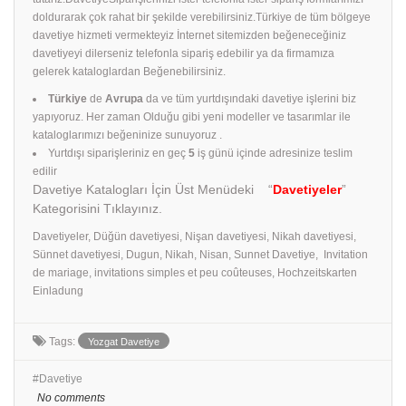
doldurarak çok rahat bir şekilde verebilirsiniz.Türkiye de tüm bölgeye
davetiye hizmeti vermekteyiz İnternet sitemizden beğeneceğiniz
davetiyeyi dilerseniz telefonla sipariş edebilir ya da firmamıza
gelerek kataloglardan Beğenebilirsiniz.
Türkiye
de
Avrupa
da ve tüm yurtdışındaki davetiye işlerini biz
yapıyoruz. Her zaman Olduğu gibi yeni modeller ve tasarımlar ile
kataloglarımızı beğeninize sunuyoruz .
Yurtdışı siparişleriniz en geç
5
iş günü içinde adresinize teslim
edilir
Davetiye Katalogları İçin Üst Menüdeki “
Davetiyeler
”
Kategorisini Tıklayınız.
Davetiyeler, Düğün davetiyesi, Nişan davetiyesi, Nikah davetiyesi,
Sünnet davetiyesi, Dugun, Nikah, Nisan, Sunnet Davetiye, Invitation
de mariage, invitations simples et peu coûteuses, Hochzeitskarten
Einladung
Tags:
Yozgat Davetiye
Davetiye
No comments