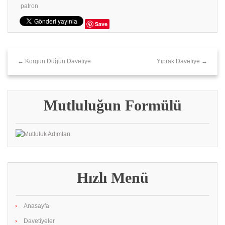
patron
Save
← Korgun Düğün Davetiye
Yıprak Davetiye →
Mutluluğun Formülü
Hızlı Menü
Anasayfa
Davetiyeler