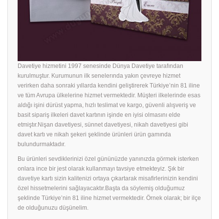
Davetiye hizmetini 1997 senesinde Dünya Davetiye tarafından
kurulmuştur. Kurumunun ilk senelerında yakın çevreye hizmet
verirken daha sonraki yıllarda kendini geliştirerek Türkiye’nin 81 iline
ve tüm Avrupa ülkelerine hizmet vermektedir. Müşteri ilkelerinde esas
aldığı işini dürüst yapma, hızlı teslimat ve kargo, güvenli alışveriş ve
basit sipariş ilkeleri davet kartının işinde en iyisi olmasını elde
etmiştır.Nişan davetiyesi, sünnet davetiyesi, nikah davetiyesi gibi
davet kartı ve nikah şekeri şeklinde ürünleri ürün gamında
bulundurmaktadır.
Bu ürünleri sevdiklerinizi özel gününüzde yanınızda görmek isterken
onlara ince bir jest olarak kullanmayı tavsiye etmekteyiz. Şık bir
davetiye
kartı sizin kalitenizi ortaya çıkartarak misafirlerinizin kendini
özel hissetmelerini sağlayacaktır.Başta da söylemiş olduğumuz
şeklinde Türkiye’nin 81 iline hizmet vermektedir. Örnek olarak; bir ilçe
de olduğunuzu düşünelim.