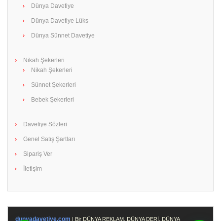
Dünya Davetiye
Dünya Davetiye Lüks
Dünya Sünnet Davetiye
Nikah Şekerleri
Nikah Şekerleri
Sünnet Şekerleri
Bebek Şekerleri
Davetiye Sözleri
Genel Satış Şartları
Sipariş Ver
İletişim
dunyadavetiye.com
| Bir DÜNYA REKLAM, DÜNYA DERİ, DÜNYA