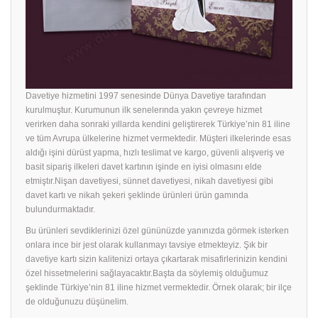
Davetiye hizmetini 1997 senesinde Dünya Davetiye tarafından
kurulmuştur. Kurumunun ilk senelerında yakın çevreye hizmet
verirken daha sonraki yıllarda kendini geliştirerek Türkiye’nin 81 iline
ve tüm Avrupa ülkelerine hizmet vermektedir. Müşteri ilkelerinde esas
aldığı işini dürüst yapma, hızlı teslimat ve kargo, güvenli alışveriş ve
basit sipariş ilkeleri davet kartının işinde en iyisi olmasını elde
etmiştır.Nişan davetiyesi, sünnet davetiyesi, nikah davetiyesi gibi
davet kartı ve nikah şekeri şeklinde ürünleri ürün gamında
bulundurmaktadır.
Bu ürünleri sevdiklerinizi özel gününüzde yanınızda görmek isterken
onlara ince bir jest olarak kullanmayı tavsiye etmekteyiz. Şık bir
davetiye
kartı sizin kalitenizi ortaya çıkartarak misafirlerinizin kendini
özel hissetmelerini sağlayacaktır.Başta da söylemiş olduğumuz
şeklinde Türkiye’nin 81 iline hizmet vermektedir. Örnek olarak; bir ilçe
de olduğunuzu düşünelim.