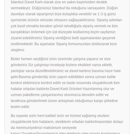
İstanbul Davet Kartı olarak size en yakın bayimizden destek
vermekteyiz. Düğününüz İstanbul’da olduğunu varsayalım. Düğün
davetiye olarak siparişinizi bize kolaylıkla verebilir ve 1-3 iş günü
içerisinde ürünün elinizde olmasını sağlayabilirsiniz. Sipariş adımları
çok basit olmakla beraber gönül rahatlığıyla sipariş vermek ve tüm
karışıklıkları önlemek için üst düzeyde kodlanmış biçim sayfamızı
ziyaret edebilirsiniz.Sipariş verdiğiniz belli aşamalardan geçerek
üretilmektedir. Bu aşamalar Sipariş formumuzdan doldurarak bize
ulaştınız.
Bizler hemen seçtiğiniz ürün üzerinde çalışma yaparız ve size
göndeririz.Siz çalışmayı inceleyip bizlere eksikleri varsa ekletir,
yanlışlar varsa düzelttirebilirsiniz ve davet kartınız basıma hazır hale
gelir.Basıma gönderilip ürün yapım edildikten sonra uzman kalite
kontrol ekibimizce kontrol edilir ve baskı sırasında oluşabilecek tüm
hatalar ortadan kaldırılır.Davet Kartı Ürünleri Hazırlanmış olur ve
uzman paketleme çalışanlarımız olurımızca denetim edilir ve
tarafınıza gönderilmek üzere anlaşmalı olduğumuz kargo şirketine
teslim edilir.
Bu sayede sizin hem kaliteli ürün ve hizmet sağlamış olurken
oluşabilecek tüm hataların, eksiklerin ortadan kaldırılmasından dolayı
da memnuniyetinizi maksimum seviyede
tutarız.DavetiyeSiparişlerinizi ister telefonla ister sipariş formlarımızı