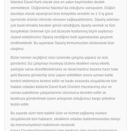
İstanbul Davet Kartı olarak size en yakın bayimizden destek
vermekteyiz. Düğününüz İstanbul’da olduğunu varsayalım. Düğün
davetiye olarak siparişinizi bize kolaylıkla verebilir ve 1-3 iş günü
içerisinde ürünün elinizde olmasını sağlayabilirsiniz. Sipariş adımları
çok basit olmakla beraber gönül rahatlığıyla sipariş vermek ve tüm
karışıklıkları önlemek için üst düzeyde kodlanmış biçim sayfamızı
ziyaret edebilirsiniz.Sipariş verdiğiniz belli aşamalardan geçerek
üretilmektedir. Bu aşamalar Sipariş formumuzdan doldurarak bize
ulaştınız.
Bizler hemen seçtiğiniz ürün üzerinde çalışma yaparız ve size
göndeririz.Siz çalışmayı inceleyip bizlere eksikleri varsa ekletir,
yanlışlar varsa düzelttirebilirsiniz ve davet kartınız basıma hazır hale
gelir.Basıma gönderilip ürün yapım edildikten sonra uzman kalite
kontrol ekibimizce kontrol edilir ve baskı sırasında oluşabilecek tüm
hatalar ortadan kaldırılır.Davet Kartı Ürünleri Hazırlanmış olur ve
uzman paketleme çalışanlarımız olurımızca denetim edilir ve
tarafınıza gönderilmek üzere anlaşmalı olduğumuz kargo şirketine
teslim edilir.
Bu sayede sizin hem kaliteli ürün ve hizmet sağlamış olurken
oluşabilecek tüm hataların, eksiklerin ortadan kaldırılmasından dolayı
da memnuniyetinizi maksimum seviyede
tutarız.DavetiyeSiparişlerinizi ister telefonla ister sipariş formlarımızı