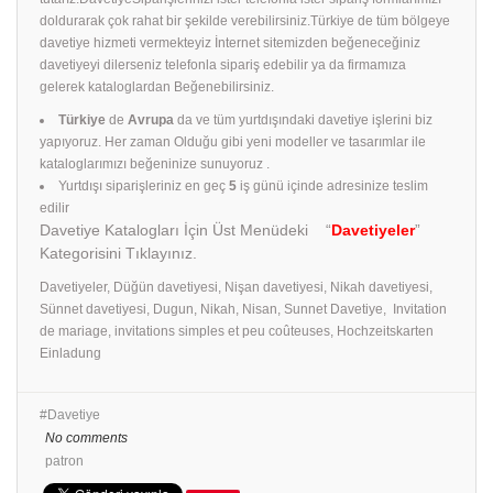
doldurarak çok rahat bir şekilde verebilirsiniz.Türkiye de tüm bölgeye
davetiye hizmeti vermekteyiz İnternet sitemizden beğeneceğiniz
davetiyeyi dilerseniz telefonla sipariş edebilir ya da firmamıza
gelerek kataloglardan Beğenebilirsiniz.
Türkiye
de
Avrupa
da ve tüm yurtdışındaki davetiye işlerini biz
yapıyoruz. Her zaman Olduğu gibi yeni modeller ve tasarımlar ile
kataloglarımızı beğeninize sunuyoruz .
Yurtdışı siparişleriniz en geç
5
iş günü içinde adresinize teslim
edilir
Davetiye Katalogları İçin Üst Menüdeki “
Davetiyeler
”
Kategorisini Tıklayınız.
Davetiyeler, Düğün davetiyesi, Nişan davetiyesi, Nikah davetiyesi,
Sünnet davetiyesi, Dugun, Nikah, Nisan, Sunnet Davetiye, Invitation
de mariage, invitations simples et peu coûteuses, Hochzeitskarten
Einladung
Davetiye
No comments
patron