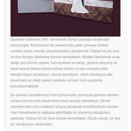
Davetiye hizmetini 1997 senesinde Dünya Davetiye tarafından
kurulmuştur. Kurumunun ilk senelerında yakın çevreye hizmet
verirken daha sonraki yıllarda kendini geliştirerek Türkiye’nin 81 iline
ve tüm Avrupa ülkelerine hizmet vermektedir. Müşteri ilkelerinde esas
aldığı işini dürüst yapma, hızlı teslimat ve kargo, güvenli alışveriş ve
basit sipariş ilkeleri davet kartının işinde en iyisi olmasını elde
etmiştır.Nişan davetiyesi, sünnet davetiyesi, nikah davetiyesi gibi
davet kartı ve nikah şekeri şeklinde ürünleri ürün gamında
bulundurmaktadır.
Bu ürünleri sevdiklerinizi özel gününüzde yanınızda görmek isterken
onlara ince bir jest olarak kullanmayı tavsiye etmekteyiz. Şık bir
davetiye
kartı sizin kalitenizi ortaya çıkartarak misafirlerinizin kendini
özel hissetmelerini sağlayacaktır.Başta da söylemiş olduğumuz
şeklinde Türkiye’nin 81 iline hizmet vermektedir. Örnek olarak; bir ilçe
de olduğunuzu düşünelim.