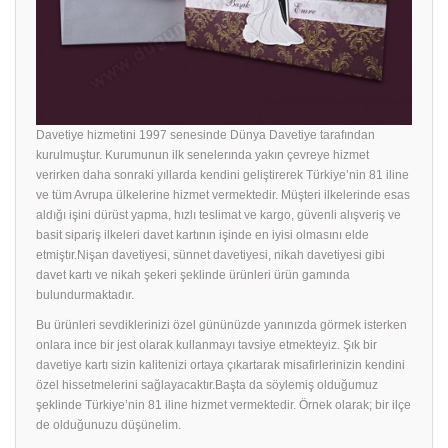
Davetiye hizmetini 1997 senesinde Dünya Davetiye tarafından
kurulmuştur. Kurumunun ilk senelerında yakın çevreye hizmet
verirken daha sonraki yıllarda kendini geliştirerek Türkiye’nin 81 iline
ve tüm Avrupa ülkelerine hizmet vermektedir. Müşteri ilkelerinde esas
aldığı işini dürüst yapma, hızlı teslimat ve kargo, güvenli alışveriş ve
basit sipariş ilkeleri davet kartının işinde en iyisi olmasını elde
etmiştır.Nişan davetiyesi, sünnet davetiyesi, nikah davetiyesi gibi
davet kartı ve nikah şekeri şeklinde ürünleri ürün gamında
bulundurmaktadır.
Bu ürünleri sevdiklerinizi özel gününüzde yanınızda görmek isterken
onlara ince bir jest olarak kullanmayı tavsiye etmekteyiz. Şık bir
davetiye
kartı sizin kalitenizi ortaya çıkartarak misafirlerinizin kendini
özel hissetmelerini sağlayacaktır.Başta da söylemiş olduğumuz
şeklinde Türkiye’nin 81 iline hizmet vermektedir. Örnek olarak; bir ilçe
de olduğunuzu düşünelim.