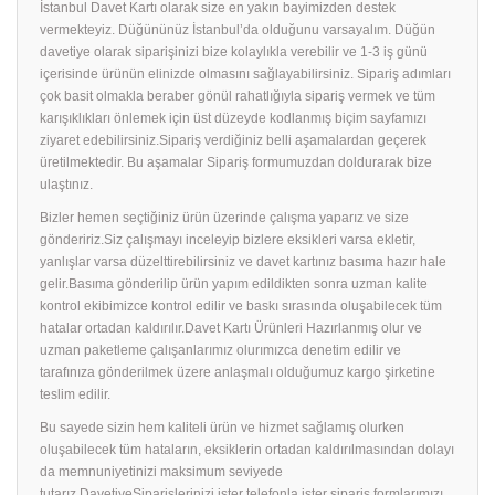
İstanbul Davet Kartı olarak size en yakın bayimizden destek
vermekteyiz. Düğününüz İstanbul’da olduğunu varsayalım. Düğün
davetiye olarak siparişinizi bize kolaylıkla verebilir ve 1-3 iş günü
içerisinde ürünün elinizde olmasını sağlayabilirsiniz. Sipariş adımları
çok basit olmakla beraber gönül rahatlığıyla sipariş vermek ve tüm
karışıklıkları önlemek için üst düzeyde kodlanmış biçim sayfamızı
ziyaret edebilirsiniz.Sipariş verdiğiniz belli aşamalardan geçerek
üretilmektedir. Bu aşamalar Sipariş formumuzdan doldurarak bize
ulaştınız.
Bizler hemen seçtiğiniz ürün üzerinde çalışma yaparız ve size
göndeririz.Siz çalışmayı inceleyip bizlere eksikleri varsa ekletir,
yanlışlar varsa düzelttirebilirsiniz ve davet kartınız basıma hazır hale
gelir.Basıma gönderilip ürün yapım edildikten sonra uzman kalite
kontrol ekibimizce kontrol edilir ve baskı sırasında oluşabilecek tüm
hatalar ortadan kaldırılır.Davet Kartı Ürünleri Hazırlanmış olur ve
uzman paketleme çalışanlarımız olurımızca denetim edilir ve
tarafınıza gönderilmek üzere anlaşmalı olduğumuz kargo şirketine
teslim edilir.
Bu sayede sizin hem kaliteli ürün ve hizmet sağlamış olurken
oluşabilecek tüm hataların, eksiklerin ortadan kaldırılmasından dolayı
da memnuniyetinizi maksimum seviyede
tutarız.DavetiyeSiparişlerinizi ister telefonla ister sipariş formlarımızı