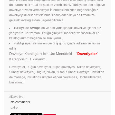
doldurarak çok rahat bir şekilde verebilirsiniz.Türkiye de tüm bölgeye
davetiye hizmeti vermekteyiz İnternet sitemizden beğeneceğiniz
davetiyeyi dilerseniz telefonla sipariş edebilir ya da firmamıza
gelerek kataloglardan Beğenebilirsiniz.
Türkiye
de
Avrupa
da ve tüm yurtdışındaki davetiye işlerini biz
yapıyoruz. Her zaman Olduğu gibi yeni modeller ve tasarımlar ile
kataloglarımızı beğeninize sunuyoruz .
Yurtdışı siparişleriniz en geç
5
iş günü içinde adresinize teslim
edilir
Davetiye Katalogları İçin Üst Menüdeki “
Davetiyeler
”
Kategorisini Tıklayınız.
Davetiyeler, Düğün davetiyesi, Nişan davetiyesi, Nikah davetiyesi,
Sünnet davetiyesi, Dugun, Nikah, Nisan, Sunnet Davetiye, Invitation
de mariage, invitations simples et peu coûteuses, Hochzeitskarten
Einladung
Davetiye
No comments
patron