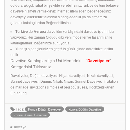
doldurarak çok rahat bir şekilde verebilirsiniz.Türkiye de tüm bölgeye
davetiye hizmeti vermekteyiz İnternet sitemizden beğeneceğiniz
davetiyeyi dilerseniz telefonla sipariş edebilir ya da firmamıza
gelerek kataloglardan Beğenebilirsiniz.
Türkiye
de
Avrupa
da ve tüm yurtdışındaki davetiye işlerini biz
yapıyoruz. Her zaman Olduğu gibi yeni modeller ve tasarımlar ile
kataloglarımızı beğeninize sunuyoruz .
Yurtdışı siparişleriniz en geç
5
iş günü içinde adresinize teslim
edilir
Davetiye Katalogları İçin Üst Menüdeki “
Davetiyeler
”
Kategorisini Tıklayınız.
Davetiyeler, Düğün davetiyesi, Nişan davetiyesi, Nikah davetiyesi,
Sünnet davetiyesi, Dugun, Nikah, Nisan, Sunnet Davetiye, Invitation
de mariage, invitations simples et peu coûteuses, Hochzeitskarten
Einladung
Tags:
Konya Düğün Davetiye
Konya Düğün Davetiye
Konya Sünnet Davetiye
Davetiye